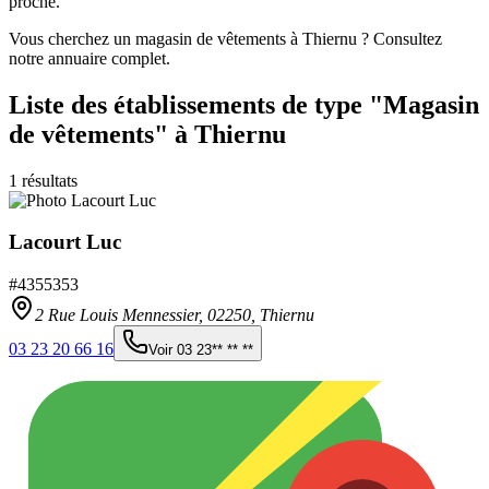
proche.
Vous cherchez un magasin de vêtements à Thiernu ? Consultez
notre annuaire complet.
Liste des établissements
de type "Magasin
de vêtements"
à Thiernu
1
résultats
Lacourt Luc
#
4355353
2 Rue Louis Mennessier,
02250
,
Thiernu
03 23 20 66 16
Voir
03 23** ** **