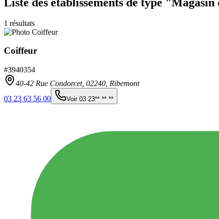
Liste des établissements
de type "Magasin 
1
résultats
Coiffeur
#
3940354
40-42 Rue Condorcet,
02240
,
Ribemont
03 23 63 56 00
Voir
03 23** ** **