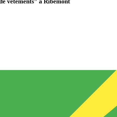
de vêtements"
à Ribemont