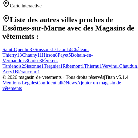
Carte interactive
Liste des autres villes proches de
Essômes-sur-Marne
avec des
Magasins de
vêtements
:
Saint-Quentin
37
Soissons
17
Laon
14
Château-
Thierry
13
Chauny
11
Hirson
8
Fayet
5
Bohain-en-
Vermandois
3
Guise
3
Fère-en-
Tardenois
2
Sissonne
1
Tergnier
1
Ribemont
1
Thiernu
1
Vervins
1
Chaudun
Arcy
1
Blérancourt
1
©
2026
magasin-de-vetements
- Tous droits réservés
|
Titan v
5.1.4
Mentions Légales
Confidentialité
News
Ajouter un magasin de
vêtements