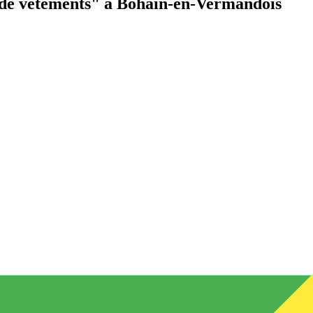
de vêtements"
à Bohain-en-Vermandois