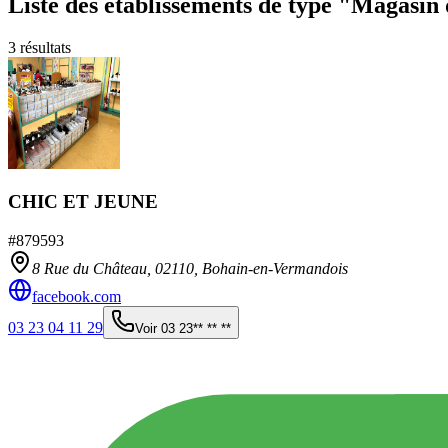
Liste des établissements
de type "Magasin 
3
résultats
CHIC ET JEUNE
#
879593
8 Rue du Château,
02110
,
Bohain-en-Vermandois
facebook.com
03 23 04 11 29
Voir
03 23** ** **