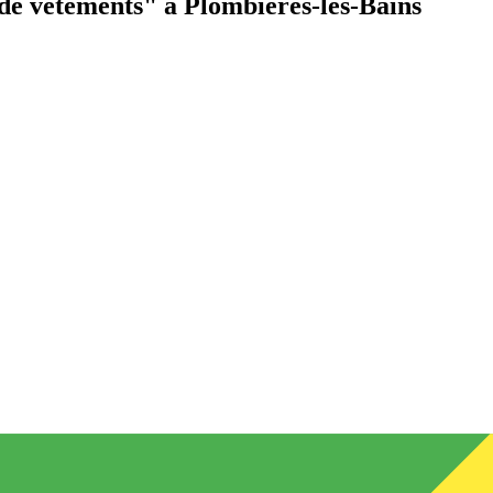
de vêtements"
à Plombières-les-Bains