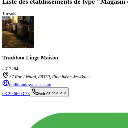
Liste des établissements
de type "Magasin 
1
résultats
Tradition Linge Maison
#
313264
37 Rue Liétard,
88370
,
Plombières-les-Bains
traditiondesvosges.com
03 29 66 03 73
Voir
03 29** ** **