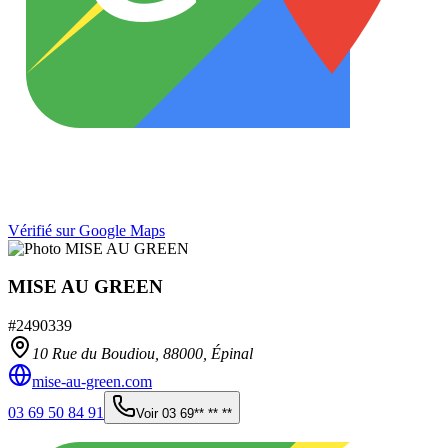
Vérifié sur Google Maps
MISE AU GREEN
#
2490339
10 Rue du Boudiou,
88000
,
Épinal
mise-au-green.com
03 69 50 84 91
Voir
03 69** ** **