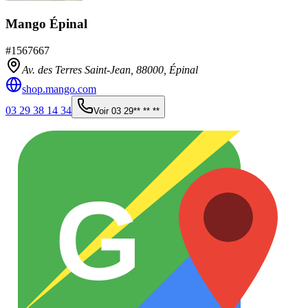
Mango Épinal
#
1567667
Av. des Terres Saint-Jean,
88000
,
Épinal
shop.mango.com
03 29 38 14 34
Voir
03 29** ** **
G