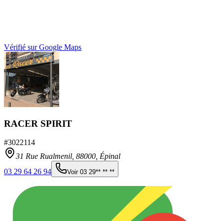
Vérifié sur Google Maps
RACER SPIRIT
#
3022114
31 Rue Rualmenil,
88000
,
Épinal
03 29 64 26 94
Voir
03 29** ** **