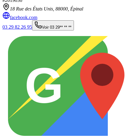
#
2019036
18 Rue des États Unis,
88000
,
Épinal
facebook.com
03 29 82 26 95
Voir
03 29** ** **
G