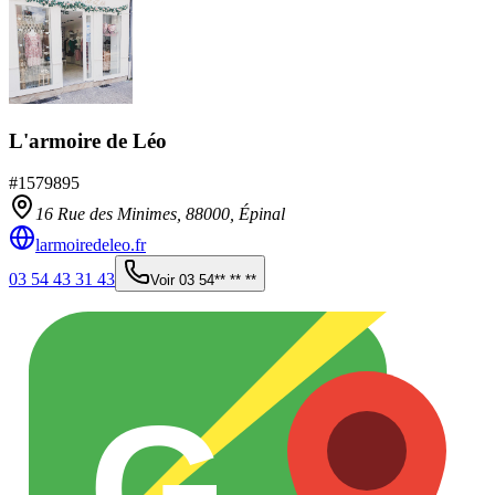
L'armoire de Léo
#
1579895
16 Rue des Minimes,
88000
,
Épinal
larmoiredeleo.fr
03 54 43 31 43
Voir
03 54** ** **
G