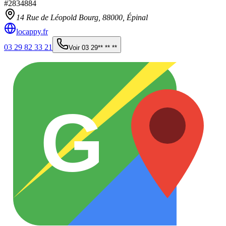
#
2834884
14 Rue de Léopold Bourg,
88000
,
Épinal
locappy.fr
03 29 82 33 21
Voir
03 29** ** **
G