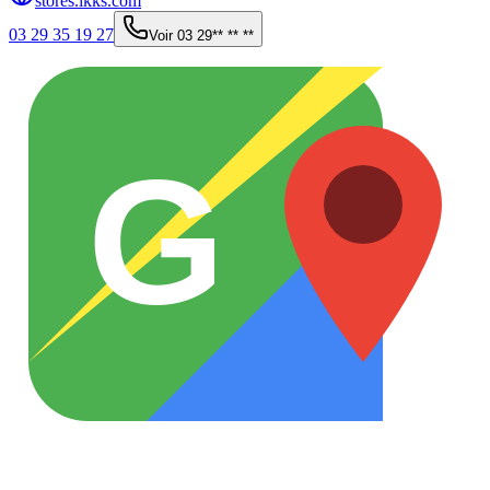
stores.ikks.com
03 29 35 19 27
Voir
03 29** ** **
G