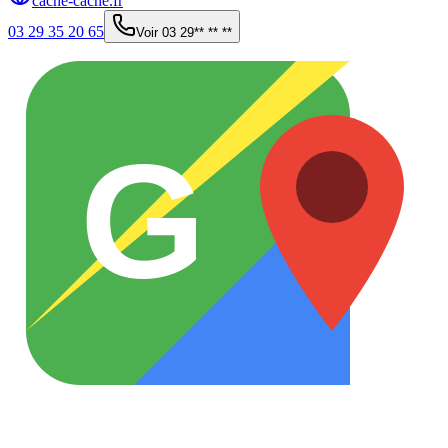
cache-cache.fr
03 29 35 20 65
Voir
03 29** ** **
G