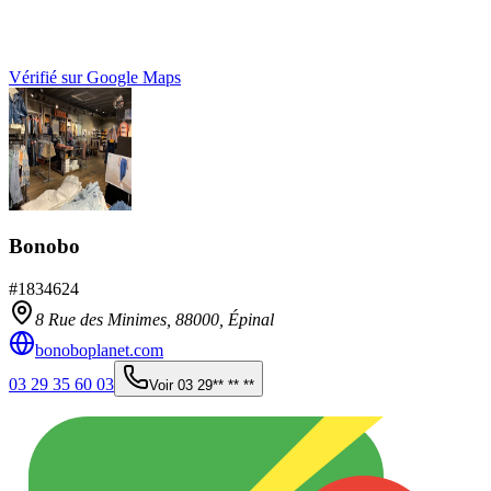
Vérifié sur Google Maps
Bonobo
#
1834624
8 Rue des Minimes,
88000
,
Épinal
bonoboplanet.com
03 29 35 60 03
Voir
03 29** ** **