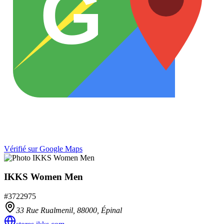
G
Vérifié sur Google Maps
IKKS Women Men
#
3722975
33 Rue Rualmenil,
88000
,
Épinal