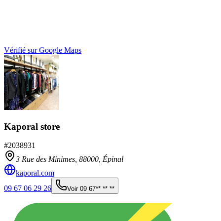
Vérifié sur Google Maps
Kaporal store
#
2038931
3 Rue des Minimes,
88000
,
Épinal
kaporal.com
09 67 06 29 26
Voir
09 67** ** **