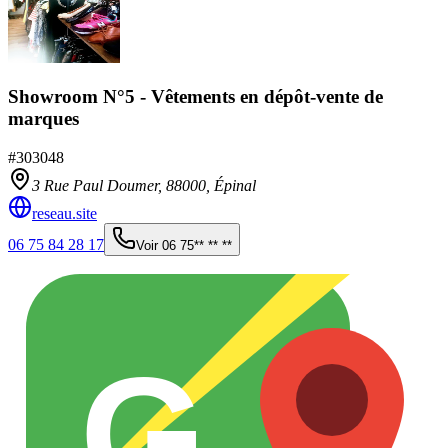
Showroom N°5 - Vêtements en dépôt-vente de
marques
#
303048
3 Rue Paul Doumer,
88000
,
Épinal
reseau.site
06 75 84 28 17
Voir
06 75** ** **
G