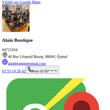
Vérifié sur Google Maps
Alain Boutique
#
4721916
40 Rue Léopold Bourg,
88000
,
Épinal
alainboutiqueepinal.com
03 55 19 28 42
Voir
03 55** ** **