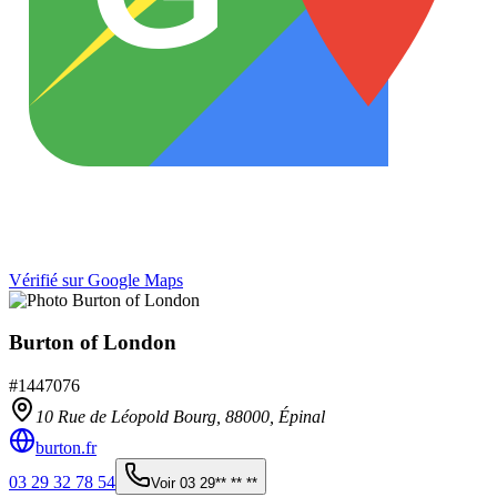
Vérifié sur Google Maps
Burton of London
#
1447076
10 Rue de Léopold Bourg,
88000
,
Épinal
burton.fr
03 29 32 78 54
Voir
03 29** ** **