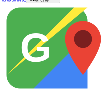
03 69 50 84 92
Voir
03 69** ** **
G