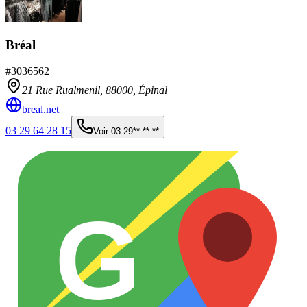
Bréal
#
3036562
21 Rue Rualmenil,
88000
,
Épinal
breal.net
03 29 64 28 15
Voir
03 29** ** **
G