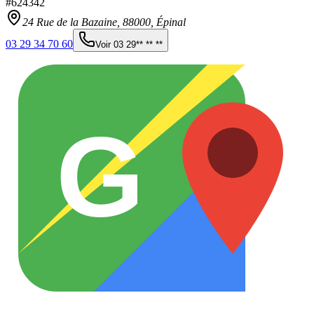
#
624342
24 Rue de la Bazaine,
88000
,
Épinal
03 29 34 70 60
Voir
03 29** ** **
G