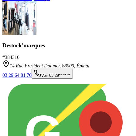
Destock'marques
#
384316
14 Rue Président Doumer,
88000
,
Épinal
03 29 64 81 70
Voir
03 29** ** **
G