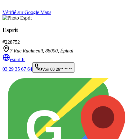
Vérifié sur Google Maps
Esprit
#
228752
7 Rue Rualmenil,
88000
,
Épinal
esprit.fr
03 29 35 67 64
Voir
03 29** ** **
G