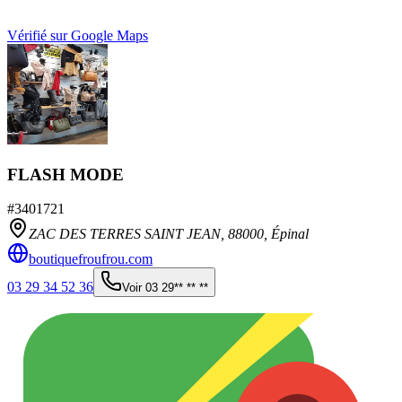
Vérifié sur Google Maps
FLASH MODE
#
3401721
ZAC DES TERRES SAINT JEAN,
88000
,
Épinal
boutiquefroufrou.com
03 29 34 52 36
Voir
03 29** ** **