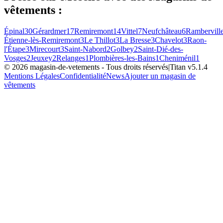
vêtements
:
Épinal
30
Gérardmer
17
Remiremont
14
Vittel
7
Neufchâteau
6
Ramberville
Étienne-lès-Remiremont
3
Le Thillot
3
La Bresse
3
Chavelot
3
Raon-
l'Étape
3
Mirecourt
3
Saint-Nabord
2
Golbey
2
Saint-Dié-des-
Vosges
2
Jeuxey
2
Relanges
1
Plombières-les-Bains
1
Cheniménil
1
©
2026
magasin-de-vetements
- Tous droits réservés
|
Titan v
5.1.4
Mentions Légales
Confidentialité
News
Ajouter un magasin de
vêtements