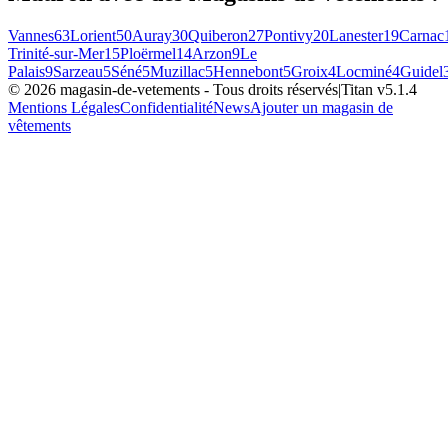
Vannes
63
Lorient
50
Auray
30
Quiberon
27
Pontivy
20
Lanester
19
Carnac
Trinité-sur-Mer
15
Ploërmel
14
Arzon
9
Le
Palais
9
Sarzeau
5
Séné
5
Muzillac
5
Hennebont
5
Groix
4
Locminé
4
Guidel
©
2026
magasin-de-vetements
- Tous droits réservés
|
Titan v
5.1.4
Mentions Légales
Confidentialité
News
Ajouter un magasin de
vêtements