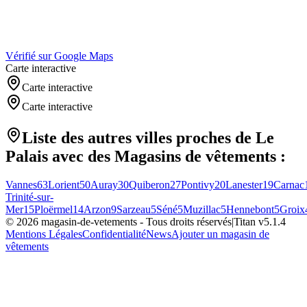
Vérifié sur Google Maps
Carte interactive
Carte interactive
Carte interactive
Liste des autres villes proches de
Le
Palais
avec des
Magasins de vêtements
:
Vannes
63
Lorient
50
Auray
30
Quiberon
27
Pontivy
20
Lanester
19
Carnac
Trinité-sur-
Mer
15
Ploërmel
14
Arzon
9
Sarzeau
5
Séné
5
Muzillac
5
Hennebont
5
Groix
©
2026
magasin-de-vetements
- Tous droits réservés
|
Titan v
5.1.4
Mentions Légales
Confidentialité
News
Ajouter un magasin de
vêtements