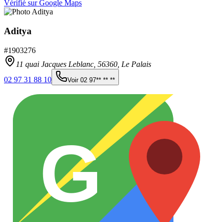
Vérifié sur Google Maps
Aditya
#
1903276
11 quai Jacques Leblanc,
56360
,
Le Palais
02 97 31 88 10
Voir
02 97** ** **
G