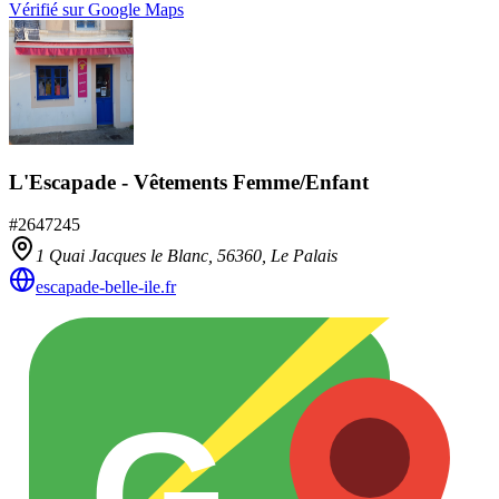
Vérifié sur Google Maps
L'Escapade - Vêtements Femme/Enfant
#
2647245
1 Quai Jacques le Blanc,
56360
,
Le Palais
escapade-belle-ile.fr
G