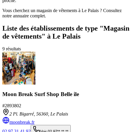
proche.
Vous cherchez un magasin de vêtements à Le Palais ? Consultez
notre annuaire complet.
Liste des établissements
de type "Magasin
de vêtements"
à Le Palais
9
résultats
Moon Break Surf Shop Belle ile
#
2893802
2 Pl. Bigarré,
56360
,
Le Palais
moonbreak.fr
02 97 31 41 92
Voir
02 97** ** **