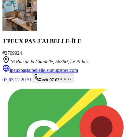
J'PEUX PAS J'AI BELLE-ÎLE
#
2709924
16 Rue de la Citadelle,
56360
,
Le Palais
jpeuxpasjaibelleile.sumupstore.com
07 63 12 20 51
Voir
07 63** ** **