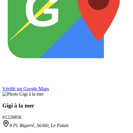
G
Vérifié sur Google Maps
Gigi à la mer
#
1226856
8 Pl. Bigarré,
56360
,
Le Palais