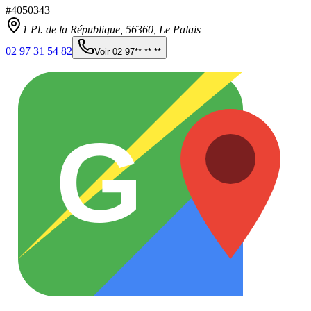
#
4050343
1 Pl. de la République,
56360
,
Le Palais
02 97 31 54 82
Voir
02 97** ** **
G