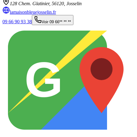
128 Chem. Glatinier,
56120
,
Josselin
lamaisonbleuejosselin.fr
09 66 90 93 38
Voir
09 66** ** **
G