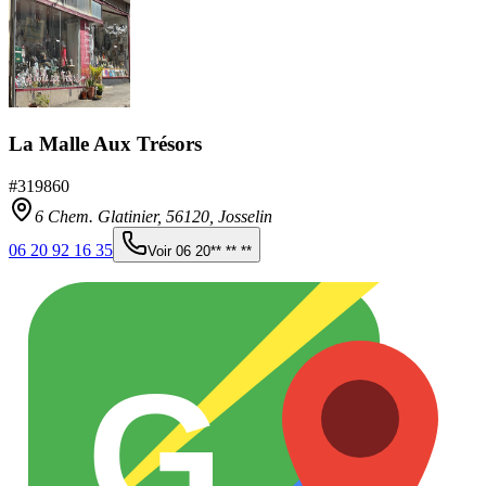
La Malle Aux Trésors
#
319860
6 Chem. Glatinier,
56120
,
Josselin
06 20 92 16 35
Voir
06 20** ** **
G