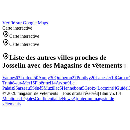
Vérifié sur Google Maps
Carte interactive
Carte interactive
Carte interactive
Liste des autres villes proches de
Josselin
avec des
Magasins de vêtements
:
Vannes
63
Lorient
50
Auray
30
Quiberon
27
Pontivy
20
Lanester
19
Carnac
Trinité-sur-Mer
15
Ploërmel
14
Arzon
9
Le
Palais
9
Sarzeau
5
Séné
5
Muzillac
5
Hennebont
5
Groix
4
Locminé
4
Guidel
©
2026
magasin-de-vetements
- Tous droits réservés
|
Titan v
5.1.4
Mentions Légales
Confidentialité
News
Ajouter un magasin de
vêtements