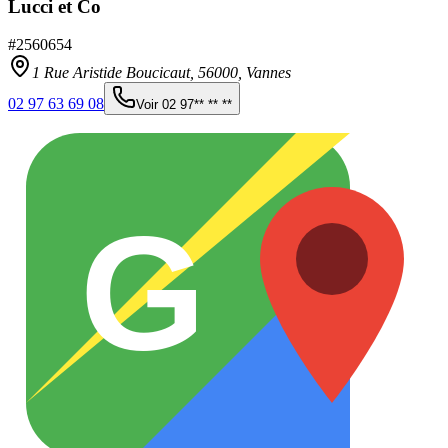
Lucci et Co
#
2560654
1 Rue Aristide Boucicaut,
56000
,
Vannes
02 97 63 69 08
Voir
02 97** ** **
G