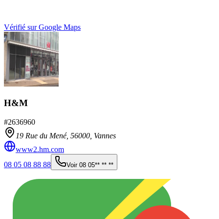
Vérifié sur Google Maps
H&M
#
2636960
19 Rue du Mené,
56000
,
Vannes
www2.hm.com
08 05 08 88 88
Voir
08 05** ** **