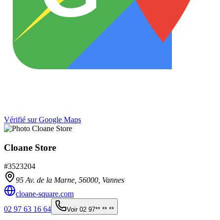
Vérifié sur Google Maps
Cloane Store
#
3523204
95 Av. de la Marne,
56000
,
Vannes
cloane-square.com
02 97 63 16 64
Voir
02 97** ** **