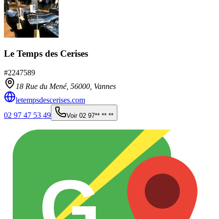
Le Temps des Cerises
#
2247589
18 Rue du Mené,
56000
,
Vannes
letempsdescerises.com
02 97 47 53 49
Voir
02 97** ** **
G