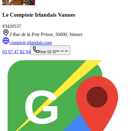
Le Comptoir Irlandais Vannes
#
3420537
3 Rue de la Prte Prison,
56000
,
Vannes
comptoir-irlandais.com
02 97 47 82 94
Voir
02 97** ** **
G