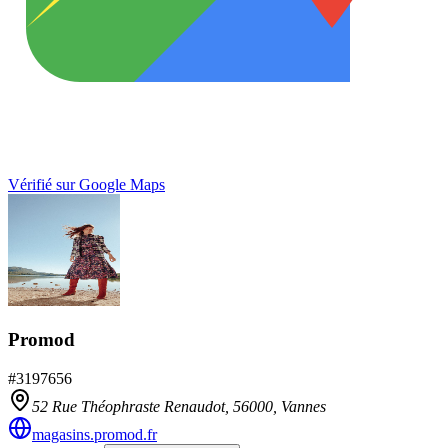
Vérifié sur Google Maps
Promod
#
3197656
52 Rue Théophraste Renaudot,
56000
,
Vannes
magasins.promod.fr