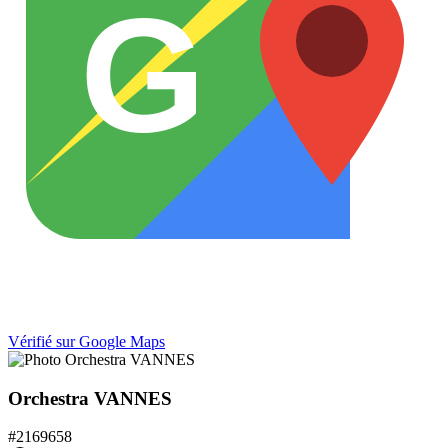
G
Vérifié sur Google Maps
Orchestra VANNES
#
2169658