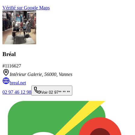
Vérifié sur Google Maps
Bréal
#
1116627
Intérieur Galerie,
56000
,
Vannes
breal.net
02 97 46 12 98
Voir
02 97** ** **