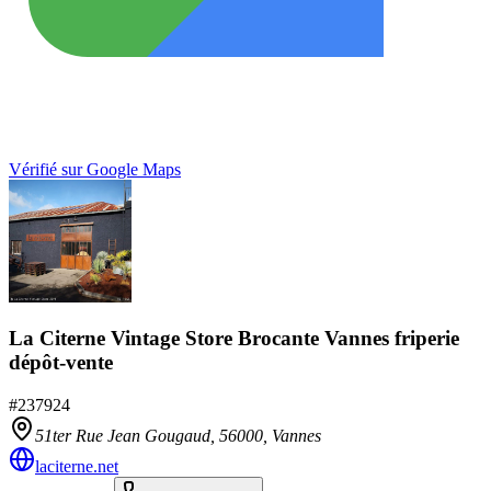
Vérifié sur Google Maps
La Citerne Vintage Store Brocante Vannes friperie
dépôt-vente
#
237924
51ter Rue Jean Gougaud,
56000
,
Vannes
laciterne.net