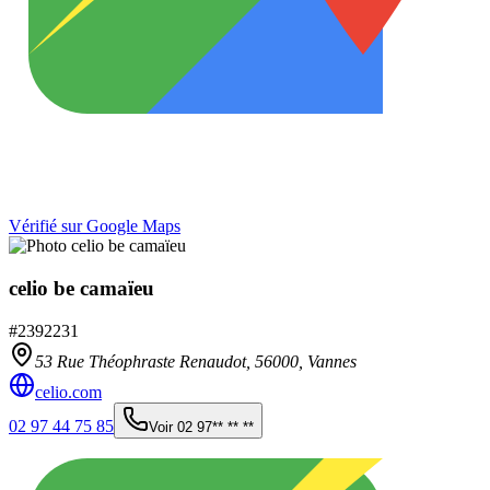
Vérifié sur Google Maps
celio be camaïeu
#
2392231
53 Rue Théophraste Renaudot,
56000
,
Vannes
celio.com
02 97 44 75 85
Voir
02 97** ** **