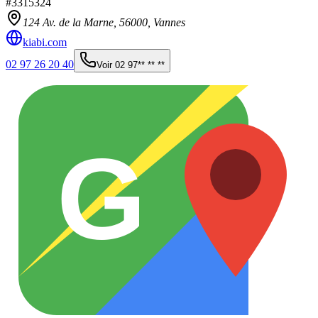
#
3315324
124 Av. de la Marne,
56000
,
Vannes
kiabi.com
02 97 26 20 40
Voir
02 97** ** **
G