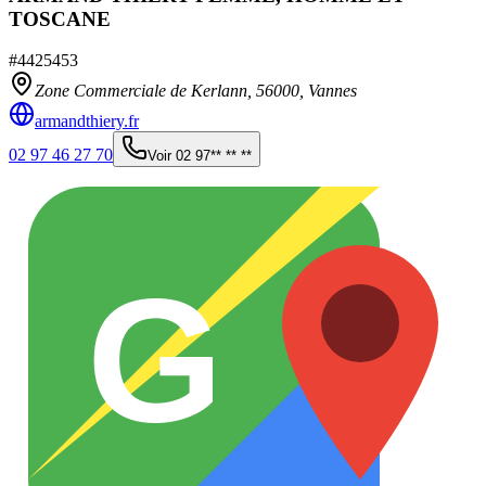
TOSCANE
#
4425453
Zone Commerciale de Kerlann,
56000
,
Vannes
armandthiery.fr
02 97 46 27 70
Voir
02 97** ** **
G