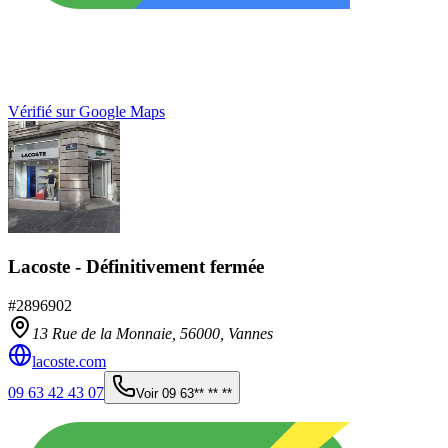
Vérifié sur Google Maps
Lacoste - Définitivement fermée
#
2896902
13 Rue de la Monnaie,
56000
,
Vannes
lacoste.com
09 63 42 43 07
Voir
09 63** ** **