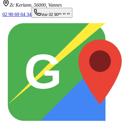
Zc Kerlann,
56000
,
Vannes
02 90 69 04 34
Voir
02 90** ** **
G