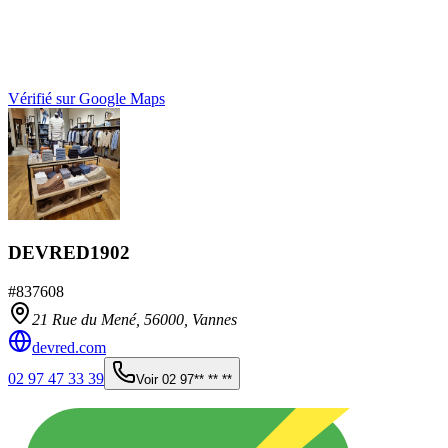
Vérifié sur Google Maps
DEVRED1902
#
837608
21 Rue du Mené,
56000
,
Vannes
devred.com
02 97 47 33 39
Voir
02 97** ** **