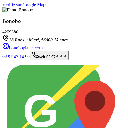
Vérifié sur Google Maps
Bonobo
#
209380
38 Rue du Mené,
56000
,
Vannes
bonoboplanet.com
02 97 47 14 99
Voir
02 97** ** **
G