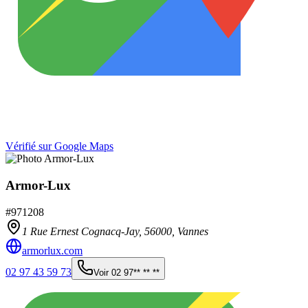
Vérifié sur Google Maps
Armor-Lux
#
971208
1 Rue Ernest Cognacq-Jay,
56000
,
Vannes
armorlux.com
02 97 43 59 73
Voir
02 97** ** **