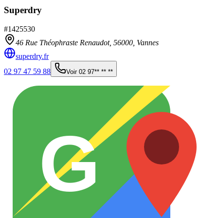
Superdry
#
1425530
46 Rue Théophraste Renaudot,
56000
,
Vannes
superdry.fr
02 97 47 59 88
Voir
02 97** ** **
G