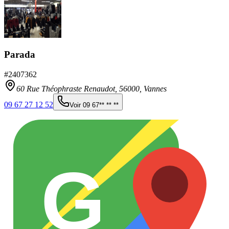
Parada
#
2407362
60 Rue Théophraste Renaudot,
56000
,
Vannes
09 67 27 12 52
Voir
09 67** ** **
G