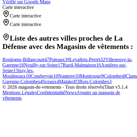
Vérifié sur Google Maps
Carte interactive
Carte interactive
Carte interactive
Liste des autres villes proches de
La
Défense
avec des
Magasins de vêtements
:
Boulogne-Billancourt
47
Puteaux
39
Levallois-Perret
32
Villeneuve-la-
Garenne
18
Neuilly-sur-Seine
17
Rueil-Malmaison
16
Asnières-sur-
Seine
15
Issy-les-
Moulineaux
10
Courbevoie
10
Nanterre
10
Montrouge
9
Colombes
8
Clama
Garenne-Colombes
4
Sceaux
4
Malakoff
3
Bois-Colombes
3
©
2026
magasin-de-vetements
- Tous droits réservés
|
Titan v
5.1.4
Mentions Légales
Confidentialité
News
Ajouter un magasin de
vêtements