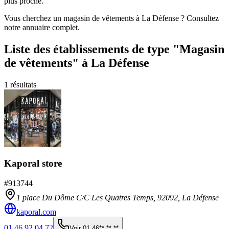
plus proche.
Vous cherchez un magasin de vêtements à La Défense ? Consultez
notre annuaire complet.
Liste des établissements
de type "Magasin
de vêtements"
à La Défense
1
résultats
Kaporal store
#
913744
1 place Du Dôme C/C Les Quatres Temps,
92092
,
La Défense
kaporal.com
01 46 92 04 72
Voir
01 46** ** **