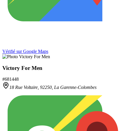
Vérifié sur Google Maps
Victory For Men
#
681448
18 Rue Voltaire,
92250
,
La Garenne-Colombes