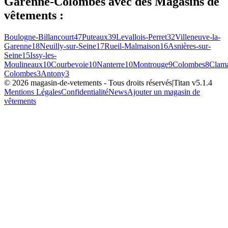
Garenne-Colombes
avec des
Magasins de
vêtements
:
Boulogne-Billancourt
47
Puteaux
39
Levallois-Perret
32
Villeneuve-la-
Garenne
18
Neuilly-sur-Seine
17
Rueil-Malmaison
16
Asnières-sur-
Seine
15
Issy-les-
Moulineaux
10
Courbevoie
10
Nanterre
10
Montrouge
9
Colombes
8
Clama
Colombes
3
Antony
3
©
2026
magasin-de-vetements
- Tous droits réservés
|
Titan v
5.1.4
Mentions Légales
Confidentialité
News
Ajouter un magasin de
vêtements