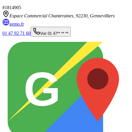
#
1814905
Espace Commercial Chanteraines,
92230
,
Gennevilliers
gemo.fr
01 47 92 71 60
Voir
01 47** ** **
G