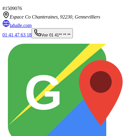
#
1509076
Espace Co Chanteraines,
92230
,
Gennevilliers
lahalle.com
01 41 47 63 18
Voir
01 41** ** **
G