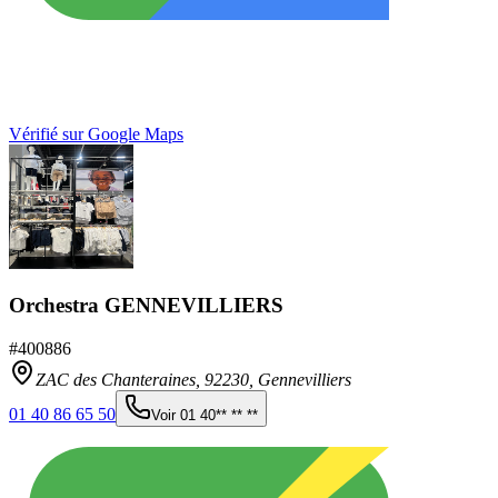
Vérifié sur Google Maps
Orchestra GENNEVILLIERS
#
400886
ZAC des Chanteraines,
92230
,
Gennevilliers
01 40 86 65 50
Voir
01 40** ** **