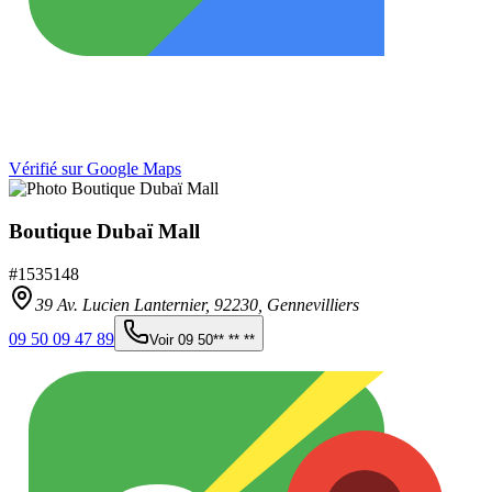
Vérifié sur Google Maps
Boutique Dubaï Mall
#
1535148
39 Av. Lucien Lanternier,
92230
,
Gennevilliers
09 50 09 47 89
Voir
09 50** ** **