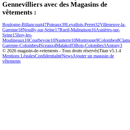
Gennevilliers
avec des
Magasins de
vêtements
:
Boulogne-Billancourt
47
Puteaux
39
Levallois-Perret
32
Villeneuve-la-
Garenne
18
Neuilly-sur-Seine
17
Rueil-Malmaison
16
Asnières-sur-
Seine
15
Issy-les-
Moulineaux
10
Courbevoie
10
Nanterre
10
Montrouge
9
Colombes
8
Clama
Garenne-Colombes
4
Sceaux
4
Malakoff
3
Bois-Colombes
3
Antony
3
©
2026
magasin-de-vetements
- Tous droits réservés
|
Titan v
5.1.4
Mentions Légales
Confidentialité
News
Ajouter un magasin de
vêtements