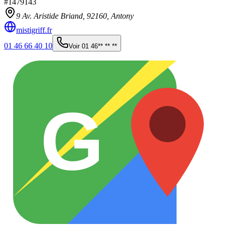
#
1479143
9 Av. Aristide Briand,
92160
,
Antony
mistigriff.fr
01 46 66 40 10
Voir
01 46** ** **
G