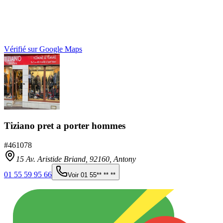
Vérifié sur Google Maps
Tiziano pret a porter hommes
#
461078
15 Av. Aristide Briand,
92160
,
Antony
01 55 59 95 66
Voir
01 55** ** **