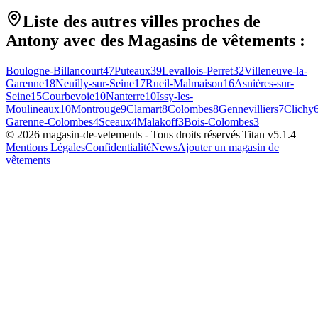
Liste des autres villes proches de
Antony
avec des
Magasins de vêtements
:
Boulogne-Billancourt
47
Puteaux
39
Levallois-Perret
32
Villeneuve-la-
Garenne
18
Neuilly-sur-Seine
17
Rueil-Malmaison
16
Asnières-sur-
Seine
15
Courbevoie
10
Nanterre
10
Issy-les-
Moulineaux
10
Montrouge
9
Clamart
8
Colombes
8
Gennevilliers
7
Clichy
Garenne-Colombes
4
Sceaux
4
Malakoff
3
Bois-Colombes
3
©
2026
magasin-de-vetements
- Tous droits réservés
|
Titan v
5.1.4
Mentions Légales
Confidentialité
News
Ajouter un magasin de
vêtements