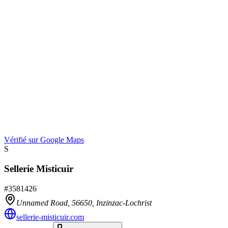
Vérifié sur Google Maps
S
Sellerie Misticuir
#
3581426
Unnamed Road,
56650
,
Inzinzac-Lochrist
sellerie-misticuir.com