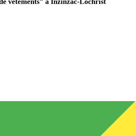
de vêtements"
à Inzinzac-Lochrist