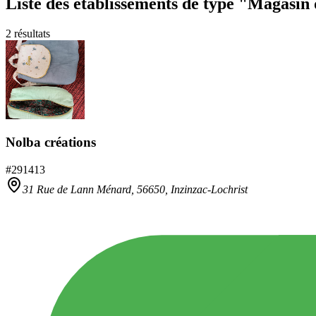
Liste des établissements
de type "Magasin 
2
résultats
Nolba créations
#
291413
31 Rue de Lann Ménard,
56650
,
Inzinzac-Lochrist