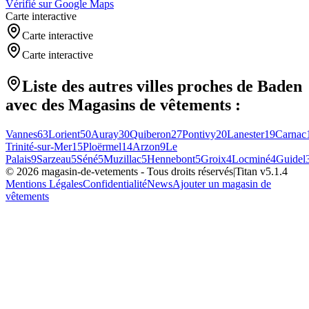
Vérifié sur Google Maps
Carte interactive
Carte interactive
Carte interactive
Liste des autres villes proches de
Baden
avec des
Magasins de vêtements
:
Vannes
63
Lorient
50
Auray
30
Quiberon
27
Pontivy
20
Lanester
19
Carnac
Trinité-sur-Mer
15
Ploërmel
14
Arzon
9
Le
Palais
9
Sarzeau
5
Séné
5
Muzillac
5
Hennebont
5
Groix
4
Locminé
4
Guidel
©
2026
magasin-de-vetements
- Tous droits réservés
|
Titan v
5.1.4
Mentions Légales
Confidentialité
News
Ajouter un magasin de
vêtements