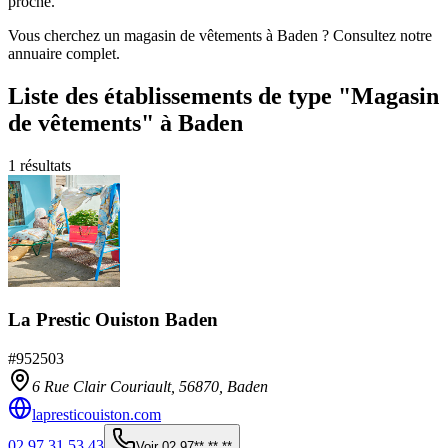
proche.
Vous cherchez un magasin de vêtements à Baden ? Consultez notre
annuaire complet.
Liste des établissements
de type "Magasin
de vêtements"
à Baden
1
résultats
La Prestic Ouiston Baden
#
952503
6 Rue Clair Couriault,
56870
,
Baden
lapresticouiston.com
02 97 31 53 43
Voir
02 97** ** **