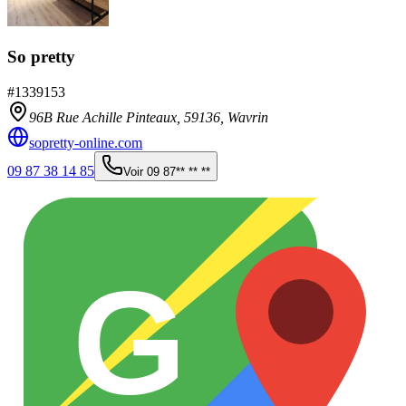
So pretty
#
1339153
96B Rue Achille Pinteaux,
59136
,
Wavrin
sopretty-online.com
09 87 38 14 85
Voir
09 87** ** **
G