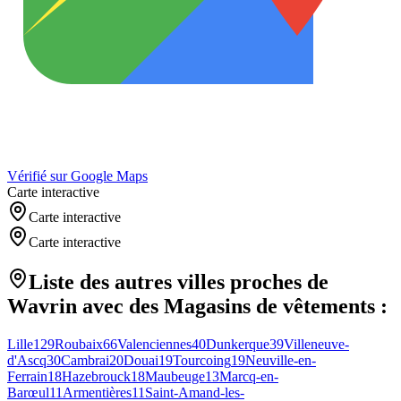
Vérifié sur Google Maps
Carte interactive
Carte interactive
Carte interactive
Liste des autres villes proches de
Wavrin
avec des
Magasins de vêtements
:
Lille
129
Roubaix
66
Valenciennes
40
Dunkerque
39
Villeneuve-
d'Ascq
30
Cambrai
20
Douai
19
Tourcoing
19
Neuville-en-
Ferrain
18
Hazebrouck
18
Maubeuge
13
Marcq-en-
Barœul
11
Armentières
11
Saint-Amand-les-