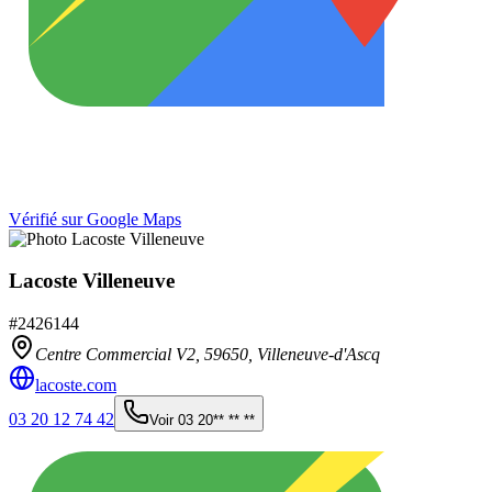
Vérifié sur Google Maps
Lacoste Villeneuve
#
2426144
Centre Commercial V2,
59650
,
Villeneuve-d'Ascq
lacoste.com
03 20 12 74 42
Voir
03 20** ** **