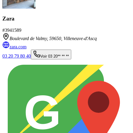
Zara
#
3941589
Boulevard de Valmy,
59650
,
Villeneuve-d'Ascq
zara.com
03 20 79 80 40
Voir
03 20** ** **
G