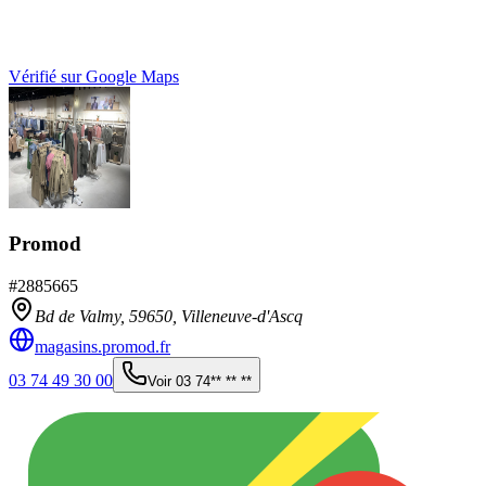
Vérifié sur Google Maps
Promod
#
2885665
Bd de Valmy,
59650
,
Villeneuve-d'Ascq
magasins.promod.fr
03 74 49 30 00
Voir
03 74** ** **