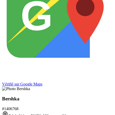
G
Vérifié sur Google Maps
Bershka
#
1406768