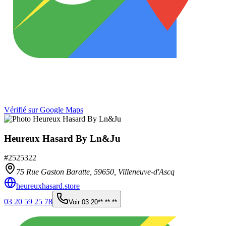
Vérifié sur Google Maps
Heureux Hasard By Ln&Ju
#
2525322
75 Rue Gaston Baratte,
59650
,
Villeneuve-d'Ascq
heureuxhasard.store
03 20 59 25 78
Voir
03 20** ** **