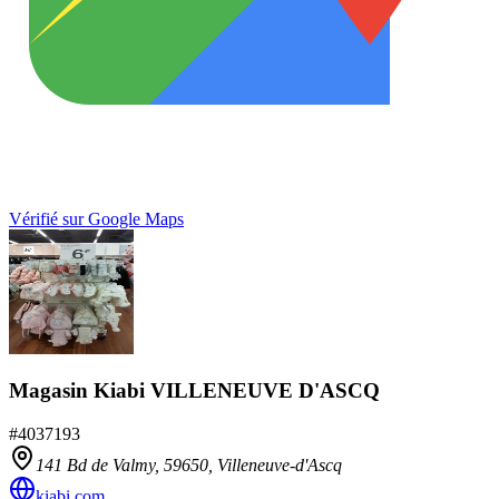
Vérifié sur Google Maps
Magasin Kiabi VILLENEUVE D'ASCQ
#
4037193
141 Bd de Valmy,
59650
,
Villeneuve-d'Ascq
kiabi.com