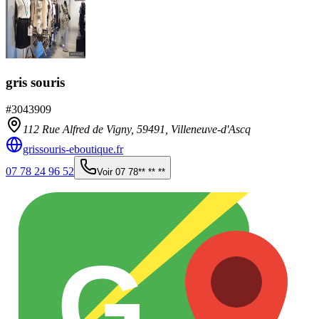
gris souris
#
3043909
112 Rue Alfred de Vigny,
59491
,
Villeneuve-d'Ascq
grissouris-eboutique.fr
07 78 24 96 52
Voir
07 78** ** **
G