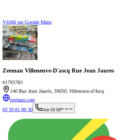
Vérifié sur Google Maps
Zeeman Villeneuve-D'ascq Rue Jean Jaures
#
1795783
140 Rue Jean Jaurès,
59050
,
Villeneuve-d'Ascq
zeeman.com
03 59 81 00 30
Voir
03 59** ** **