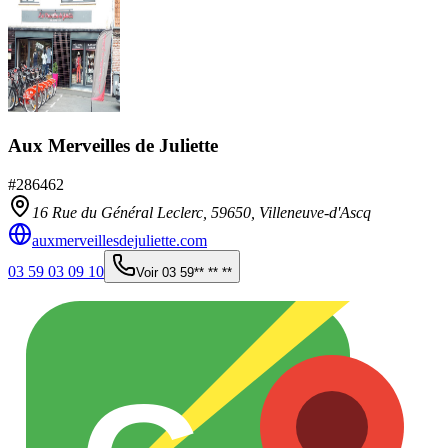
Aux Merveilles de Juliette
#
286462
16 Rue du Général Leclerc,
59650
,
Villeneuve-d'Ascq
auxmerveillesdejuliette.com
03 59 03 09 10
Voir
03 59** ** **