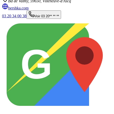
Bd de Valmy,
59650
,
Villeneuve-d'Ascq
bershka.com
03 20 34 00 38
Voir
03 20** ** **
G