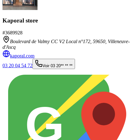
Kaporal store
#
3689928
Boulevard de Valmy CC V2 Local n°172,
59650
,
Villeneuve-
d'Ascq
kaporal.com
03 20 04 54 72
Voir
03 20** ** **
G