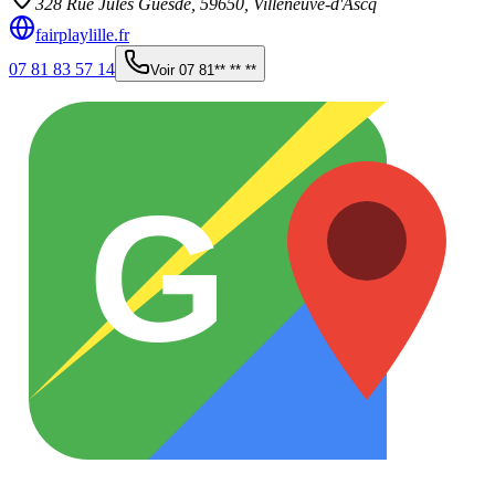
328 Rue Jules Guesde,
59650
,
Villeneuve-d'Ascq
fairplaylille.fr
07 81 83 57 14
Voir
07 81** ** **
G