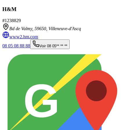
H&M
#
1238829
Bd de Valmy,
59650
,
Villeneuve-d'Ascq
www2.hm.com
08 05 08 88 88
Voir
08 05** ** **
G