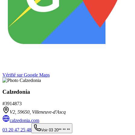
Vérifié sur Google Maps
Calzedonia
#
3914873
V2,
59650
,
Villeneuve-d'Ascq
calzedonia.com
03 20 47 25 48
Voir
03 20** ** **