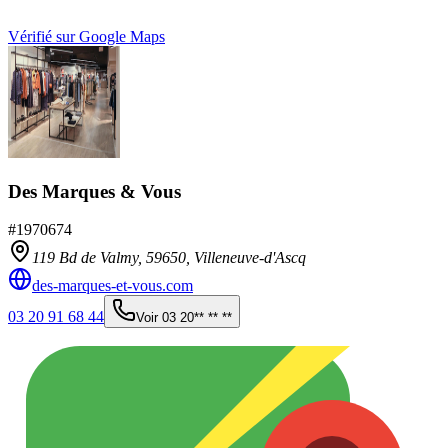
Vérifié sur Google Maps
Des Marques & Vous
#
1970674
119 Bd de Valmy,
59650
,
Villeneuve-d'Ascq
des-marques-et-vous.com
03 20 91 68 44
Voir
03 20** ** **