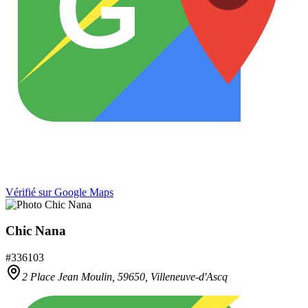
G
Vérifié sur Google Maps
Chic Nana
#
336103
2 Place Jean Moulin,
59650
,
Villeneuve-d'Ascq