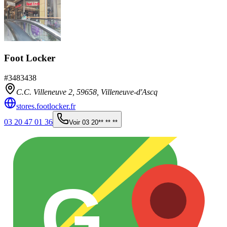
Foot Locker
#
3483438
C.C. Villeneuve 2,
59658
,
Villeneuve-d'Ascq
stores.footlocker.fr
03 20 47 01 36
Voir
03 20** ** **
G