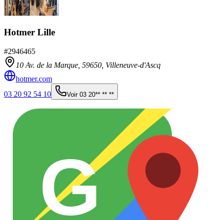
Hotmer Lille
#
2946465
10 Av. de la Marque,
59650
,
Villeneuve-d'Ascq
hotmer.com
03 20 92 54 10
Voir
03 20** ** **
G