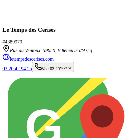
Le Temps des Cerises
#
4389979
Rue du Ventoux,
59650
,
Villeneuve-d'Ascq
letempsdescerises.com
03 20 42 94 55
Voir
03 20** ** **
G