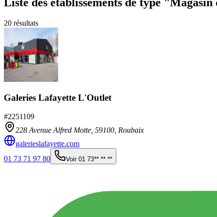
Liste des établissements
de type "Magasin 
20
résultats
Galeries Lafayette L'Outlet
#
2251109
228 Avenue Alfred Motte,
59100
,
Roubaix
galerieslafayette.com
01 73 71 97 80
Voir
01 73** ** **