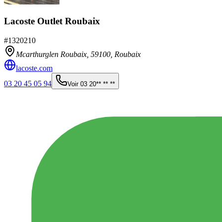
Lacoste Outlet Roubaix
#
1320210
Mcarthurglen Roubaix,
59100
,
Roubaix
lacoste.com
03 20 45 05 94
Voir
03 20** ** **