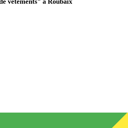
de vêtements"
à Roubaix