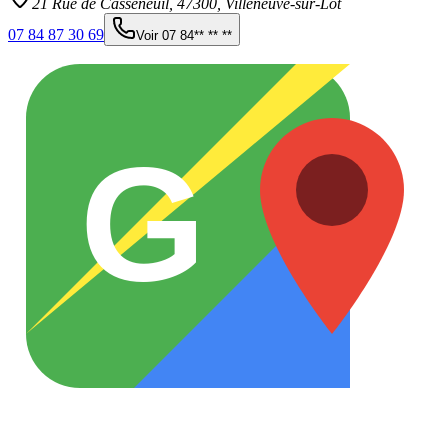
21 Rue de Casseneuil,
47300
,
Villeneuve-sur-Lot
07 84 87 30 69
Voir
07 84** ** **
G