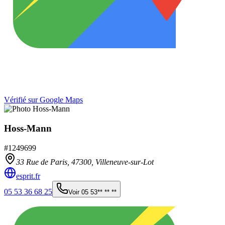
Vérifié sur Google Maps
Hoss-Mann
#
1249699
33 Rue de Paris,
47300
,
Villeneuve-sur-Lot
esprit.fr
05 53 36 68 25
Voir
05 53** ** **