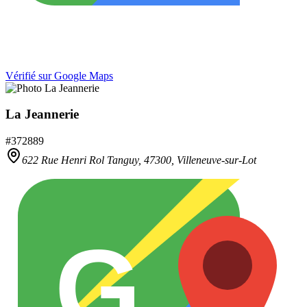
Vérifié sur Google Maps
La Jeannerie
#
372889
622 Rue Henri Rol Tanguy,
47300
,
Villeneuve-sur-Lot
G