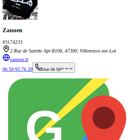
Zannen
#
3174233
2 Rue de Sarette Apt B106,
47300
,
Villeneuve-sur-Lot
zannen.fr
06 59 95 76 29
Voir
06 59** ** **
G