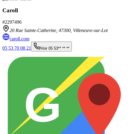
Caroll
#
2297496
20 Rue Sainte-Catherine,
47300
,
Villeneuve-sur-Lot
caroll.com
05 53 70 08 21
Voir
05 53** ** **
G