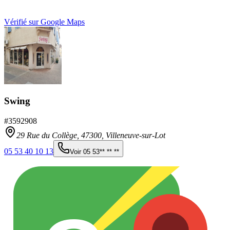
Vérifié sur Google Maps
Swing
#
3592908
29 Rue du Collège,
47300
,
Villeneuve-sur-Lot
05 53 40 10 13
Voir
05 53** ** **