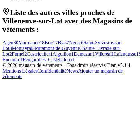
Liste des autres villes proches de
Villeneuve-sur-Lot
avec des
Magasins de
vêtements
:
Agen
30
Marmande
18
Boé
17
Bias
7
Nérac
6
Saint-Sylvestre-sur-
Lot
3
Montayral
3
Miramont-de-Guyenne
3
Sainte-Livrade-sur-
Lot
2
Fumel
2
Castelculier
1
Aiguillon
1
Damazan
1
Villeréal
1
Lalandusse
1
Encontre
1
Feugarolles
1
Casteljaloux
1
©
2026
magasin-de-vetements
- Tous droits réservés
|
Titan v
5.1.4
Mentions Légales
Confidentialité
News
Ajouter un magasin de
vêtements