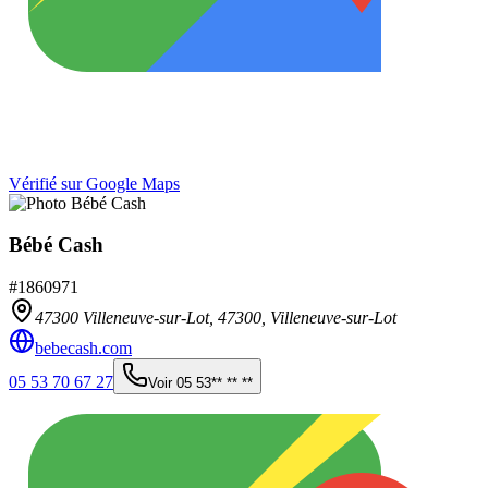
Vérifié sur Google Maps
Bébé Cash
#
1860971
47300 Villeneuve-sur-Lot,
47300
,
Villeneuve-sur-Lot
bebecash.com
05 53 70 67 27
Voir
05 53** ** **