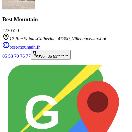
Best Mountain
#
730550
17 Rue Sainte-Catherine,
47300
,
Villeneuve-sur-Lot
best-mountain.fr
05 53 70 76 77
Voir
05 53** ** **
G