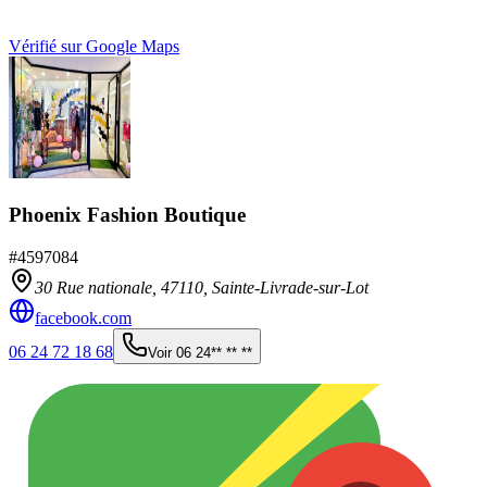
Vérifié sur Google Maps
Phoenix Fashion Boutique
#
4597084
30 Rue nationale,
47110
,
Sainte-Livrade-sur-Lot
facebook.com
06 24 72 18 68
Voir
06 24** ** **