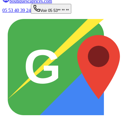
boutiquescaprices.com
05 53 40 39 24
Voir
05 53** ** **
G