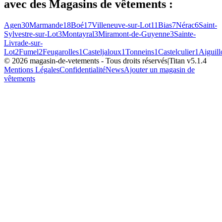
avec des
Magasins de vêtements
:
Agen
30
Marmande
18
Boé
17
Villeneuve-sur-Lot
11
Bias
7
Nérac
6
Saint-
Sylvestre-sur-Lot
3
Montayral
3
Miramont-de-Guyenne
3
Sainte-
Livrade-sur-
Lot
2
Fumel
2
Feugarolles
1
Casteljaloux
1
Tonneins
1
Castelculier
1
Aiguill
©
2026
magasin-de-vetements
- Tous droits réservés
|
Titan v
5.1.4
Mentions Légales
Confidentialité
News
Ajouter un magasin de
vêtements