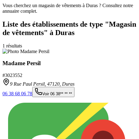
Vous cherchez un magasin de vêtements à Duras ? Consultez notre
annuaire complet.
Liste des établissements
de type "Magasin
de vêtements"
à Duras
1
résultats
Madame Persil
#
3023552
9 Rue Paul Persil,
47120
,
Duras
06 38 68 06 78
Voir
06 38** ** **