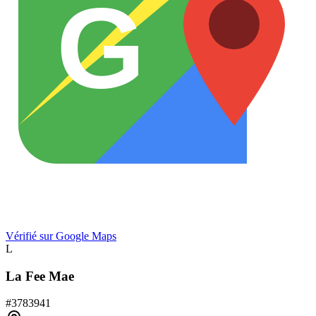
G
Vérifié sur Google Maps
L
La Fee Mae
#
3783941