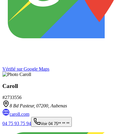
Vérifié sur Google Maps
Caroll
#
2733556
8 Bd Pasteur,
07200
,
Aubenas
caroll.com
04 75 93 75 94
Voir
04 75** ** **