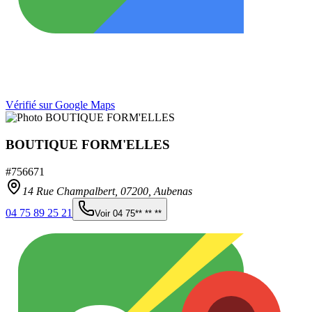
Vérifié sur Google Maps
BOUTIQUE FORM'ELLES
#
756671
14 Rue Champalbert,
07200
,
Aubenas
04 75 89 25 21
Voir
04 75** ** **