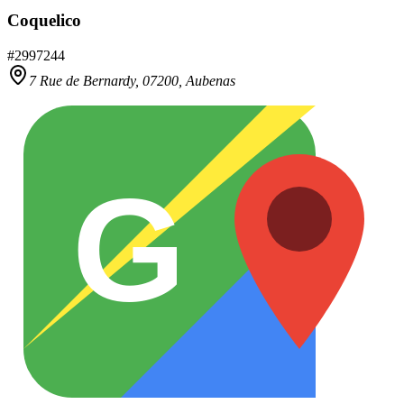
Coquelico
#
2997244
7 Rue de Bernardy,
07200
,
Aubenas
G