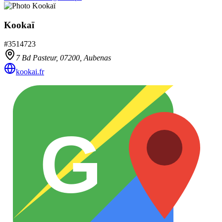
Kookaï
#
3514723
7 Bd Pasteur,
07200
,
Aubenas
kookai.fr
G