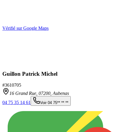
Vérifié sur Google Maps
Guillon Patrick Michel
#
3610705
16 Grand Rue,
07200
,
Aubenas
04 75 35 14 61
Voir
04 75** ** **