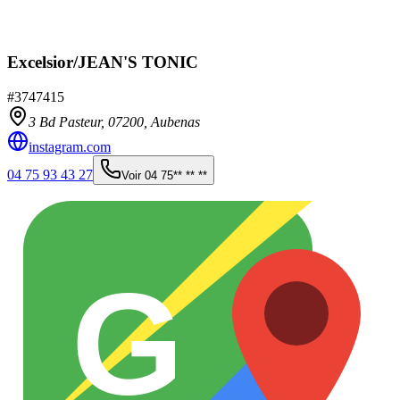
Excelsior/JEAN'S TONIC
#
3747415
3 Bd Pasteur,
07200
,
Aubenas
instagram.com
04 75 93 43 27
Voir
04 75** ** **
G