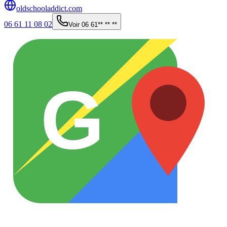
oldschooladdict.com
06 61 11 08 02
Voir
06 61** ** **
G