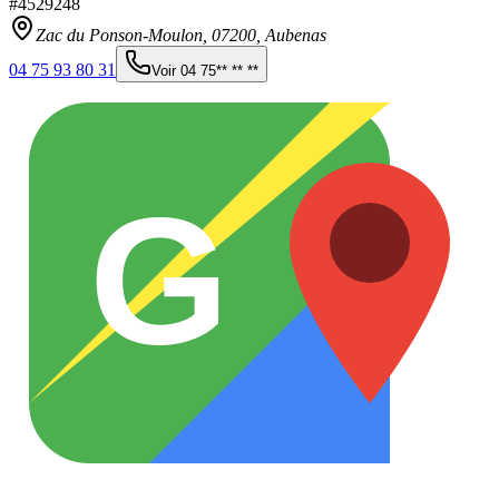
#
4529248
Zac du Ponson-Moulon,
07200
,
Aubenas
04 75 93 80 31
Voir
04 75** ** **
G