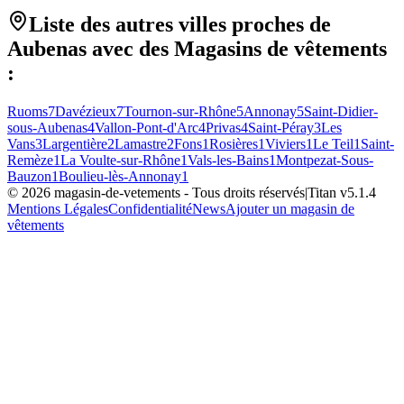
Liste des autres villes proches de
Aubenas
avec des
Magasins de vêtements
:
Ruoms
7
Davézieux
7
Tournon-sur-Rhône
5
Annonay
5
Saint-Didier-
sous-Aubenas
4
Vallon-Pont-d'Arc
4
Privas
4
Saint-Péray
3
Les
Vans
3
Largentière
2
Lamastre
2
Fons
1
Rosières
1
Viviers
1
Le Teil
1
Saint-
Remèze
1
La Voulte-sur-Rhône
1
Vals-les-Bains
1
Montpezat-Sous-
Bauzon
1
Boulieu-lès-Annonay
1
©
2026
magasin-de-vetements
- Tous droits réservés
|
Titan v
5.1.4
Mentions Légales
Confidentialité
News
Ajouter un magasin de
vêtements