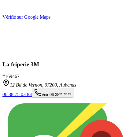
Vérifié sur Google Maps
La friperie 3M
#
169467
12 Bd de Vernon,
07200
,
Aubenas
06 38 75 03 83
Voir
06 38** ** **