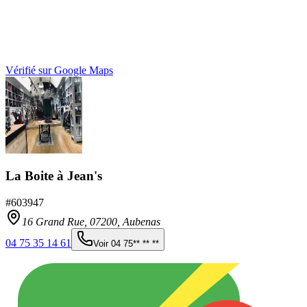
Vérifié sur Google Maps
La Boite à Jean's
#
603947
16 Grand Rue,
07200
,
Aubenas
04 75 35 14 61
Voir
04 75** ** **