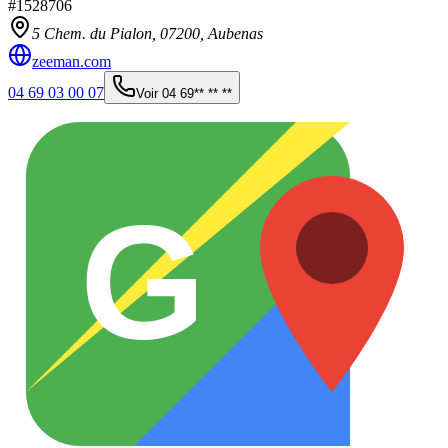
#
1528706
5 Chem. du Pialon,
07200
,
Aubenas
zeeman.com
04 69 03 00 07
Voir
04 69** ** **
G