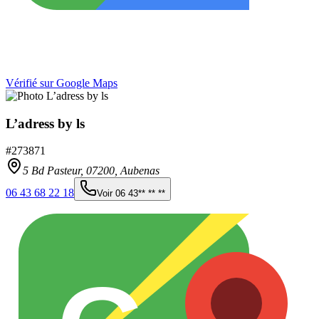
Vérifié sur Google Maps
L’adress by ls
#
273871
5 Bd Pasteur,
07200
,
Aubenas
06 43 68 22 18
Voir
06 43** ** **