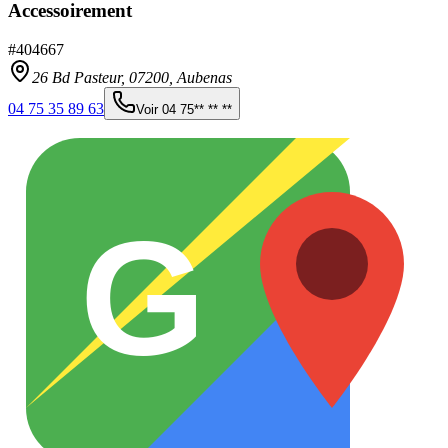
Accessoirement
#
404667
26 Bd Pasteur,
07200
,
Aubenas
04 75 35 89 63
Voir
04 75** ** **
G