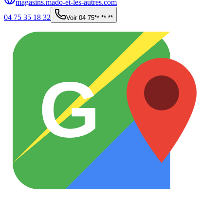
magasins.mado-et-les-autres.com
04 75 35 18 32
Voir
04 75** ** **
G