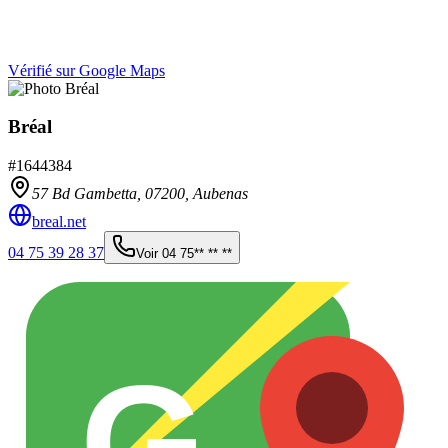
Vérifié sur Google Maps
Bréal
#
1644384
57 Bd Gambetta,
07200
,
Aubenas
breal.net
04 75 39 28 37
Voir
04 75** ** **
G