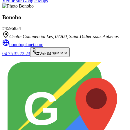
Vérifié sur Google Maps
Bonobo
#
4596834
Centre Commercial Les,
07200
,
Saint-Didier-sous-Aubenas
bonoboplanet.com
04 75 35 72 23
Voir
04 75** ** **
G