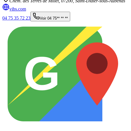
Chem. des Terres de Millet,
07200
,
Saint-Didier-sous-Aubenas
vibs.com
04 75 35 72 23
Voir
04 75** ** **
G