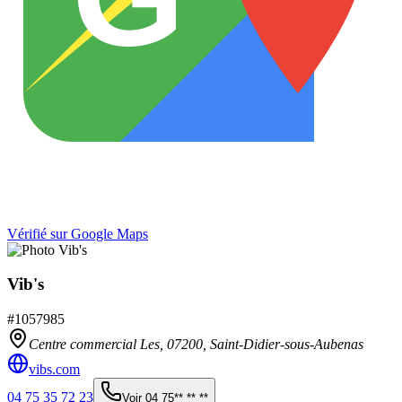
Vérifié sur Google Maps
Vib's
#
1057985
Centre commercial Les,
07200
,
Saint-Didier-sous-Aubenas
vibs.com
04 75 35 72 23
Voir
04 75** ** **