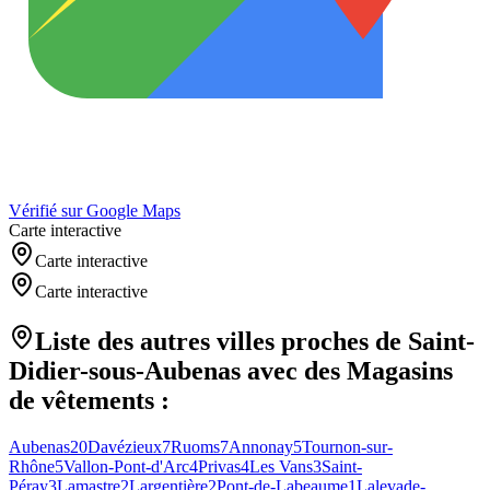
Vérifié sur Google Maps
Carte interactive
Carte interactive
Carte interactive
Liste des autres villes proches de
Saint-
Didier-sous-Aubenas
avec des
Magasins
de vêtements
:
Aubenas
20
Davézieux
7
Ruoms
7
Annonay
5
Tournon-sur-
Rhône
5
Vallon-Pont-d'Arc
4
Privas
4
Les Vans
3
Saint-
Péray
3
Lamastre
2
Largentière
2
Pont-de-Labeaume
1
Lalevade-