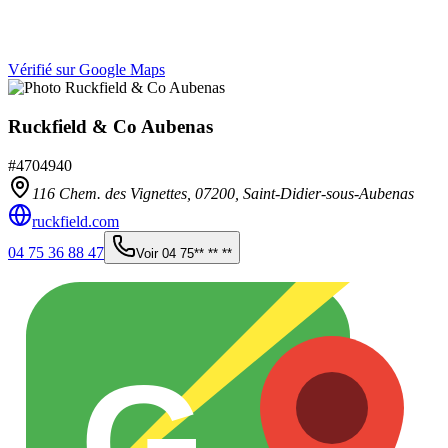
Vérifié sur Google Maps
Ruckfield & Co Aubenas
#
4704940
116 Chem. des Vignettes,
07200
,
Saint-Didier-sous-Aubenas
ruckfield.com
04 75 36 88 47
Voir
04 75** ** **
G