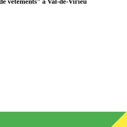
de vêtements"
à Val-de-Virieu