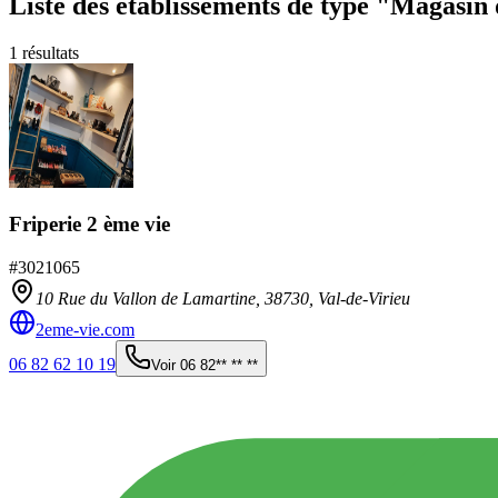
Liste des établissements
de type "Magasin 
1
résultats
Friperie 2 ème vie
#
3021065
10 Rue du Vallon de Lamartine,
38730
,
Val-de-Virieu
2eme-vie.com
06 82 62 10 19
Voir
06 82** ** **