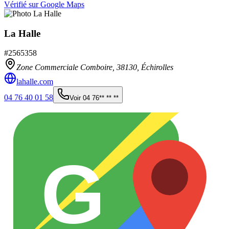
Vérifié sur Google Maps
La Halle
#
2565358
Zone Commerciale Comboire,
38130
,
Échirolles
lahalle.com
04 76 40 01 58
Voir
04 76** ** **
G