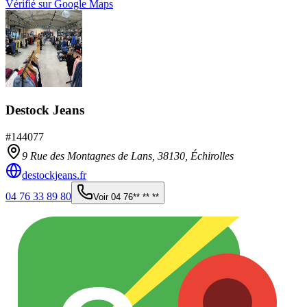
Vérifié sur Google Maps
Destock Jeans
#
144077
9 Rue des Montagnes de Lans,
38130
,
Échirolles
destockjeans.fr
04 76 33 89 80
Voir
04 76** ** **