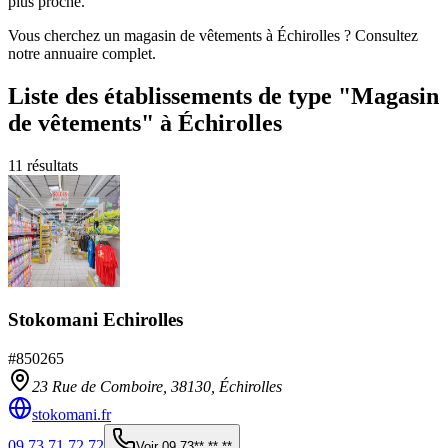
plus proche.
Vous cherchez un magasin de vêtements à Échirolles ? Consultez
notre annuaire complet.
Liste des établissements
de type "Magasin
de vêtements"
à Échirolles
11
résultats
Stokomani Echirolles
#
850265
23 Rue de Comboire,
38130
,
Échirolles
stokomani.fr
09 73 71 72 72
Voir
09 73** ** **