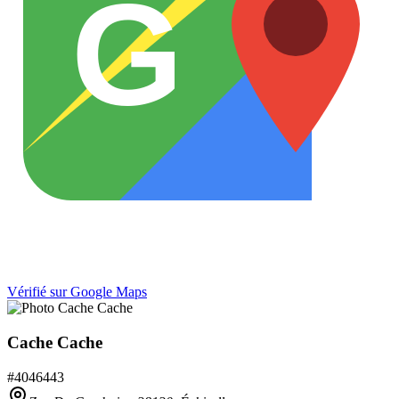
G
Vérifié sur Google Maps
Cache Cache
#
4046443