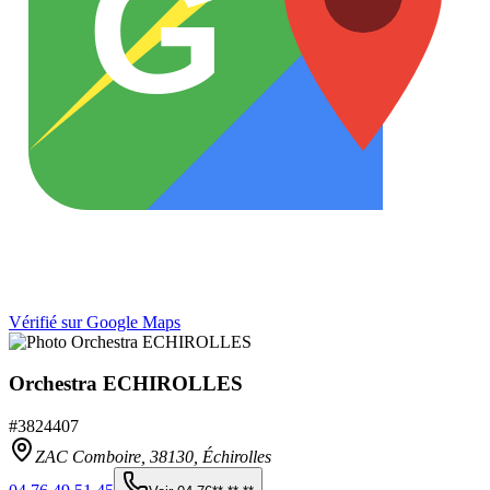
G
Vérifié sur Google Maps
Orchestra ECHIROLLES
#
3824407
ZAC Comboire,
38130
,
Échirolles