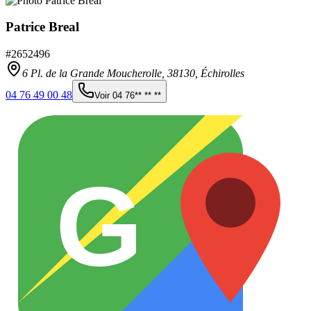
Patrice Breal
#
2652496
6 Pl. de la Grande Moucherolle,
38130
,
Échirolles
04 76 49 00 48
Voir
04 76** ** **
G