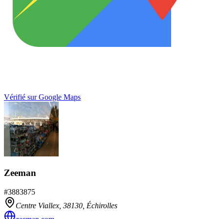
Vérifié sur Google Maps
Zeeman
#
3883875
Centre Viallex,
38130
,
Échirolles