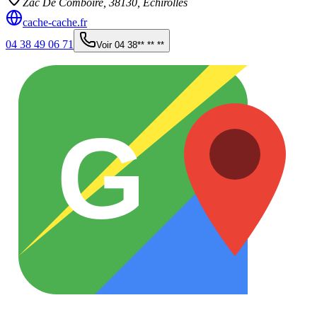
Zac De Comboire,
38130
,
Échirolles
cache-cache.fr
04 38 49 06 71
Voir
04 38** ** **
G