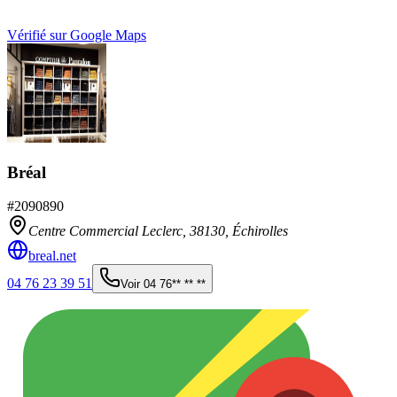
Vérifié sur Google Maps
Bréal
#
2090890
Centre Commercial Leclerc,
38130
,
Échirolles
breal.net
04 76 23 39 51
Voir
04 76** ** **