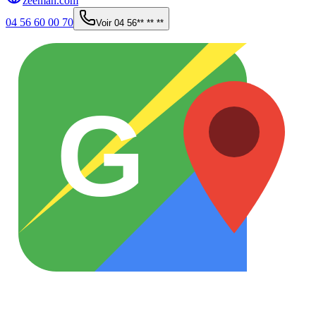
zeeman.com
04 56 60 00 70
Voir
04 56** ** **
G