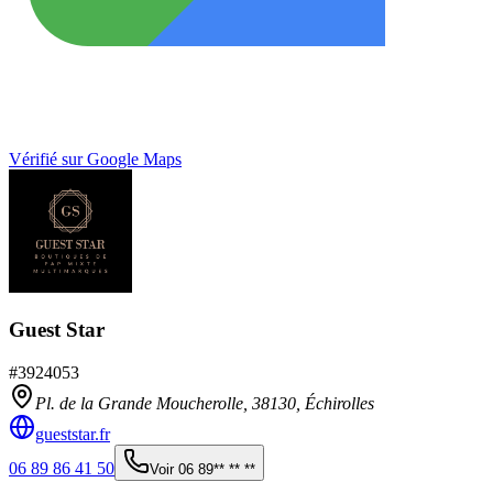
Vérifié sur Google Maps
Guest Star
#
3924053
Pl. de la Grande Moucherolle,
38130
,
Échirolles
gueststar.fr
06 89 86 41 50
Voir
06 89** ** **