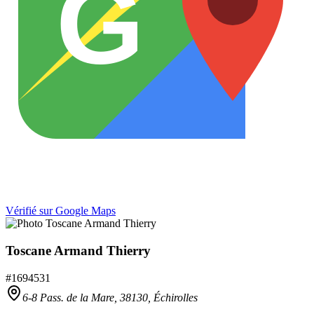
G
Vérifié sur Google Maps
Toscane Armand Thierry
#
1694531
6-8 Pass. de la Mare,
38130
,
Échirolles