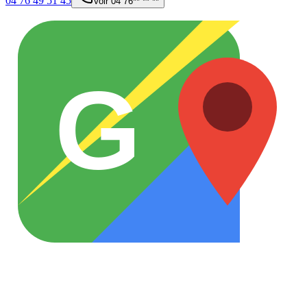
04 76 49 51 45
Voir
04 76** ** **
G