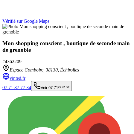
Vérifié sur Google Maps
Mon shopping conscient , boutique de seconde main
de grenoble
#
4362209
Espace Comboire,
38130
,
Échirolles
vinted.fr
07 71 87 77 34
Voir
07 71** ** **