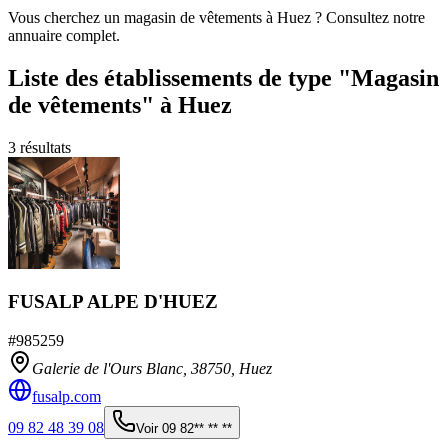
Vous cherchez un magasin de vêtements à Huez ? Consultez notre
annuaire complet.
Liste des établissements
de type "Magasin
de vêtements"
à Huez
3
résultats
FUSALP ALPE D'HUEZ
#
985259
Galerie de l'Ours Blanc,
38750
,
Huez
fusalp.com
09 82 48 39 08
Voir
09 82** ** **