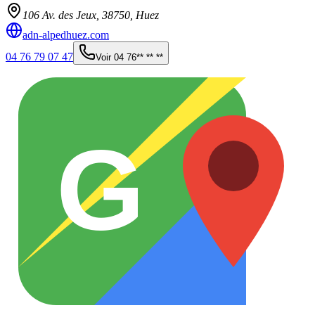
106 Av. des Jeux,
38750
,
Huez
adn-alpedhuez.com
04 76 79 07 47
Voir
04 76** ** **
G