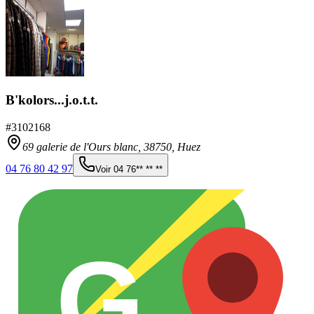
B'kolors...j.o.t.t.
#
3102168
69 galerie de l'Ours blanc,
38750
,
Huez
04 76 80 42 97
Voir
04 76** ** **
G