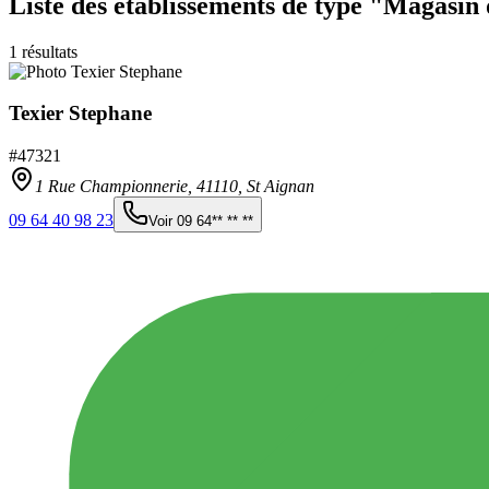
Liste des établissements
de type "Magasin 
1
résultats
Texier Stephane
#
47321
1 Rue Championnerie,
41110
,
St Aignan
09 64 40 98 23
Voir
09 64** ** **