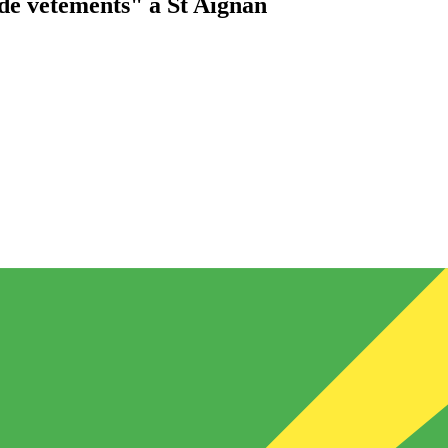
de vêtements"
à St Aignan