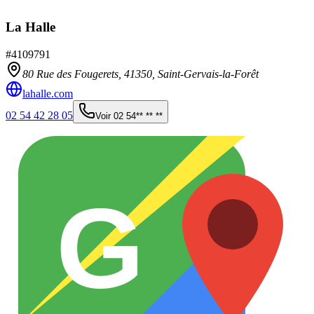
La Halle
#
4109791
80 Rue des Fougerets,
41350
,
Saint-Gervais-la-Forêt
lahalle.com
02 54 42 28 05
Voir
02 54** ** **
G