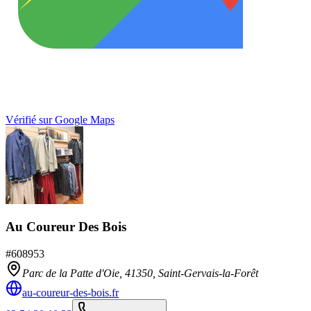
Vérifié sur Google Maps
Au Coureur Des Bois
#
608953
Parc de la Patte d'Oie,
41350
,
Saint-Gervais-la-Forêt
au-coureur-des-bois.fr