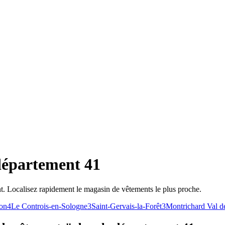
département 41
. Localisez rapidement le magasin de vêtements le plus proche.
on
4
Le Controis-en-Sologne
3
Saint-Gervais-la-Forêt
3
Montrichard Val d