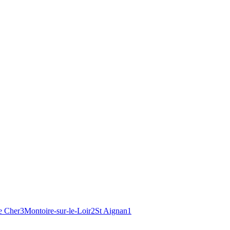
e Cher
3
Montoire-sur-le-Loir
2
St Aignan
1