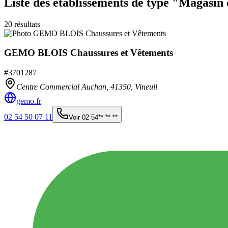
Liste des établissements
de type "Magasin 
20
résultats
GEMO BLOIS Chaussures et Vêtements
#
3701287
Centre Commercial Auchan,
41350
,
Vineuil
gemo.fr
02 54 50 07 11
Voir
02 54** ** **