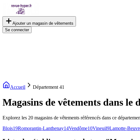
Ajouter un magasin de vêtements
Se connecter
Accueil
Département
41
Magasins de vêtements dans le 
Explorez les 20 magasins de vêtements référencés dans ce département
Blois
19
Romorantin-Lanthenay
14
Vendôme
10
Vineuil
9
Lamotte-Beuvr