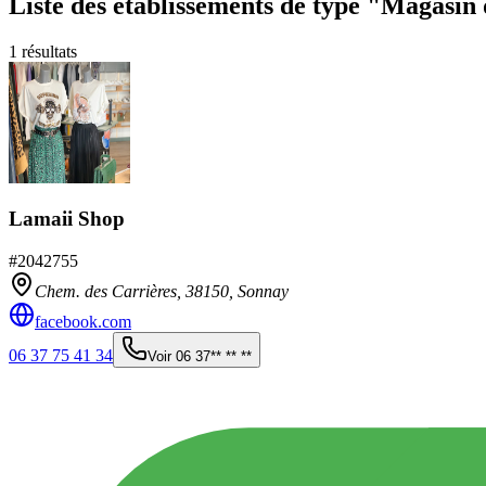
Liste des établissements
de type "Magasin 
1
résultats
Lamaii Shop
#
2042755
Chem. des Carrières,
38150
,
Sonnay
facebook.com
06 37 75 41 34
Voir
06 37** ** **