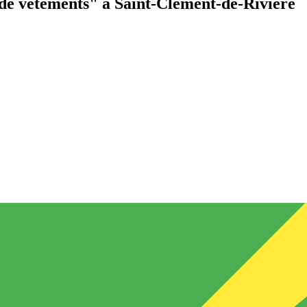
de vêtements"
à Saint-Clément-de-Rivière