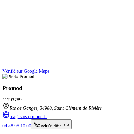
Vérifié sur Google Maps
Promod
#
1793789
Rte de Ganges,
34980
,
Saint-Clément-de-Rivière
magasins.promod.fr
04 48 95 10 00
Voir
04 48** ** **