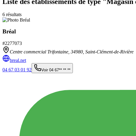
Liste des établissements
de type "Magasin 
6
résultats
Bréal
#
2277073
Centre commercial Trifontaine,
34980
,
Saint-Clément-de-Rivière
breal.net
04 67 03 01 92
Voir
04 67** ** **