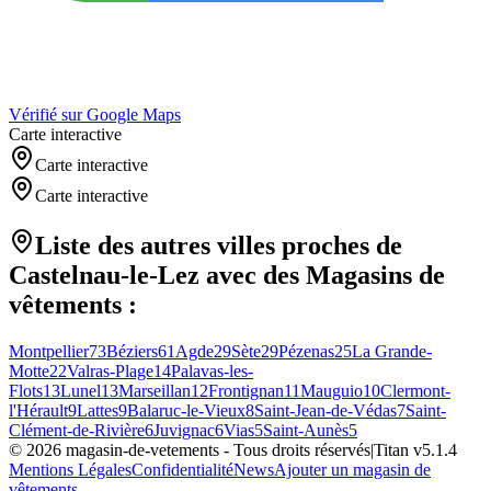
Vérifié sur Google Maps
Carte interactive
Carte interactive
Carte interactive
Liste des autres villes proches de
Castelnau-le-Lez
avec des
Magasins de
vêtements
:
Montpellier
73
Béziers
61
Agde
29
Sète
29
Pézenas
25
La Grande-
Motte
22
Valras-Plage
14
Palavas-les-
Flots
13
Lunel
13
Marseillan
12
Frontignan
11
Mauguio
10
Clermont-
l'Hérault
9
Lattes
9
Balaruc-le-Vieux
8
Saint-Jean-de-Védas
7
Saint-
Clément-de-Rivière
6
Juvignac
6
Vias
5
Saint-Aunès
5
©
2026
magasin-de-vetements
- Tous droits réservés
|
Titan v
5.1.4
Mentions Légales
Confidentialité
News
Ajouter un magasin de
vêtements