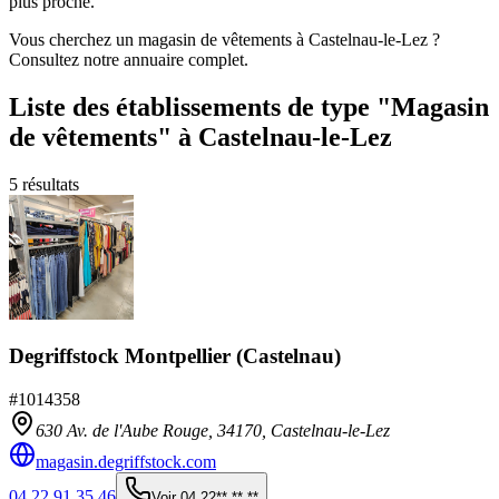
plus proche.
Vous cherchez un magasin de vêtements à Castelnau-le-Lez ?
Consultez notre annuaire complet.
Liste des établissements
de type "Magasin
de vêtements"
à Castelnau-le-Lez
5
résultats
Degriffstock Montpellier (Castelnau)
#
1014358
630 Av. de l'Aube Rouge,
34170
,
Castelnau-le-Lez
magasin.degriffstock.com
04 22 91 35 46
Voir
04 22** ** **