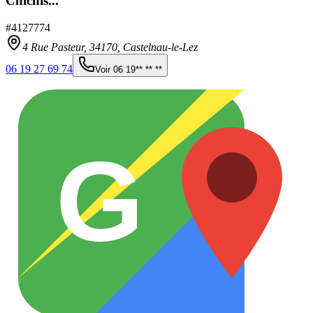
Chichis...
#
4127774
4 Rue Pasteur,
34170
,
Castelnau-le-Lez
06 19 27 69 74
Voir
06 19** ** **
G