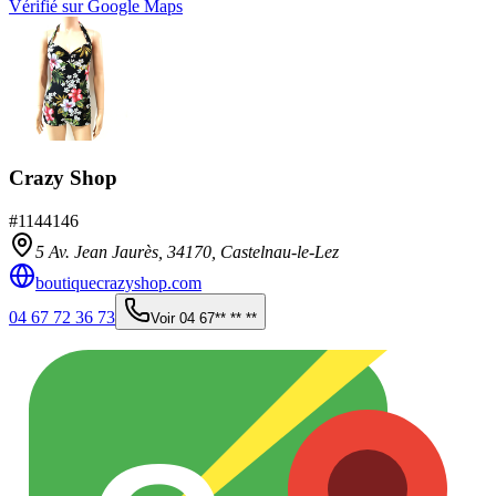
Vérifié sur Google Maps
Crazy Shop
#
1144146
5 Av. Jean Jaurès,
34170
,
Castelnau-le-Lez
boutiquecrazyshop.com
04 67 72 36 73
Voir
04 67** ** **