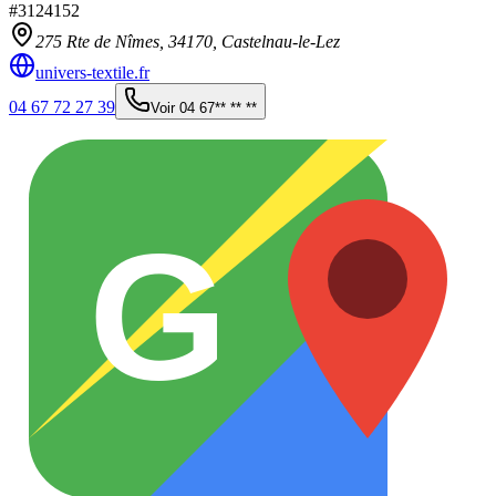
#
3124152
275 Rte de Nîmes,
34170
,
Castelnau-le-Lez
univers-textile.fr
04 67 72 27 39
Voir
04 67** ** **
G