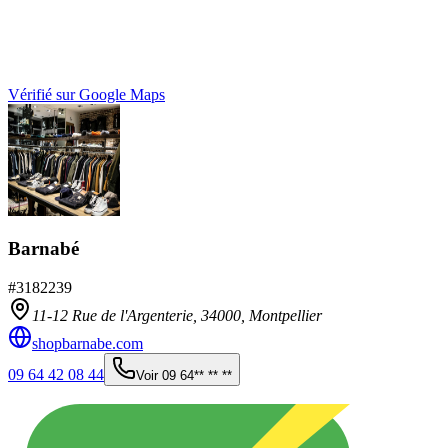
Vérifié sur Google Maps
Barnabé
#
3182239
11-12 Rue de l'Argenterie,
34000
,
Montpellier
shopbarnabe.com
09 64 42 08 44
Voir
09 64** ** **