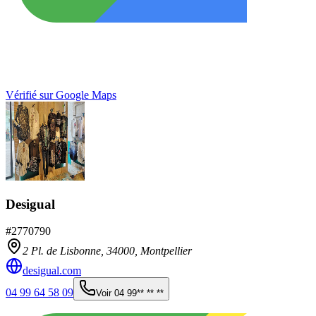
Vérifié sur Google Maps
Desigual
#
2770790
2 Pl. de Lisbonne,
34000
,
Montpellier
desigual.com
04 99 64 58 09
Voir
04 99** ** **