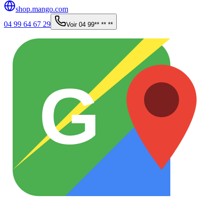
shop.mango.com
04 99 64 67 29
Voir
04 99** ** **
G