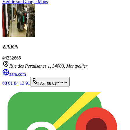
Vérifié sur Google Maps
ZARA
#
4232665
Rue des Pertuisanes 1,
34000
,
Montpellier
zara.com
08 01 84 13 91
Voir
08 01** ** **