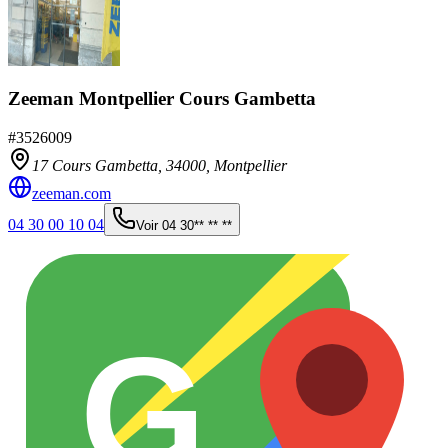
Zeeman Montpellier Cours Gambetta
#
3526009
17 Cours Gambetta,
34000
,
Montpellier
zeeman.com
04 30 00 10 04
Voir
04 30** ** **
G