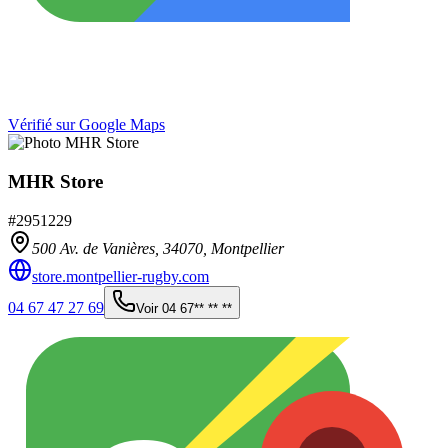
Vérifié sur Google Maps
MHR Store
#
2951229
500 Av. de Vanières,
34070
,
Montpellier
store.montpellier-rugby.com
04 67 47 27 69
Voir
04 67** ** **