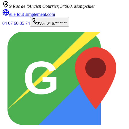
9 Rue de l'Ancien Courrier,
34000
,
Montpellier
elle-tout-simplement.com
04 67 60 35 74
Voir
04 67** ** **
G