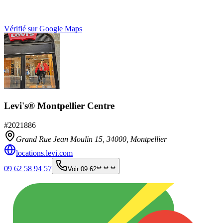
Vérifié sur Google Maps
Levi's® Montpellier Centre
#
2021886
Grand Rue Jean Moulin 15,
34000
,
Montpellier
locations.levi.com
09 62 58 94 57
Voir
09 62** ** **