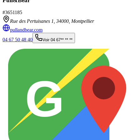
Pull&Bear
#
3651185
Rue des Pertuisanes 1,
34000
,
Montpellier
pullandbear.com
04 67 50 48 40
Voir
04 67** ** **
G