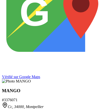
G
Vérifié sur Google Maps
MANGO
#
3376071
Cc,
34000
,
Montpellier