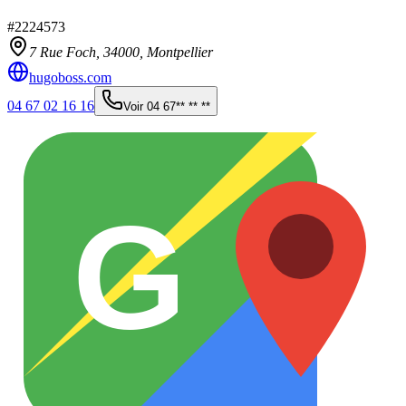
#
2224573
7 Rue Foch,
34000
,
Montpellier
hugoboss.com
04 67 02 16 16
Voir
04 67** ** **
G