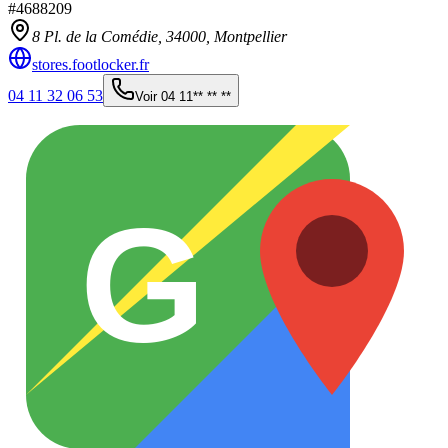
#
4688209
8 Pl. de la Comédie,
34000
,
Montpellier
stores.footlocker.fr
04 11 32 06 53
Voir
04 11** ** **
G