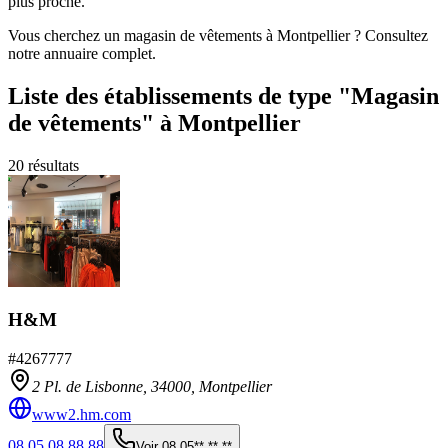
plus proche.
Vous cherchez un magasin de vêtements à Montpellier ? Consultez
notre annuaire complet.
Liste des établissements
de type "Magasin
de vêtements"
à Montpellier
20
résultats
H&M
#
4267777
2 Pl. de Lisbonne,
34000
,
Montpellier
www2.hm.com
08 05 08 88 88
Voir
08 05** ** **