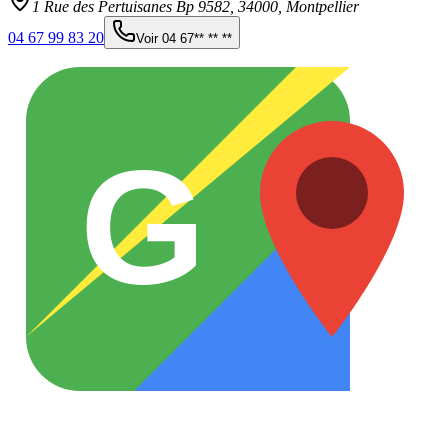
1 Rue des Pertuisanes Bp 9582,
34000
,
Montpellier
04 67 99 83 20
Voir
04 67** ** **
G