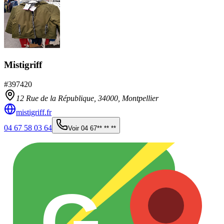
Mistigriff
#
397420
12 Rue de la République,
34000
,
Montpellier
mistigriff.fr
04 67 58 03 64
Voir
04 67** ** **
G