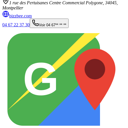
1 rue des Pertuisanes Centre Commercial Polygone,
34045
,
Montpellier
bizzbee.com
04 67 22 37 30
Voir
04 67** ** **
G