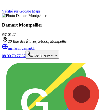
Vérifié sur Google Maps
Damart Montpellier
#
310127
20 Rue des Étuves,
34000
,
Montpellier
magasin.damart.fr
08 90 70 77 37
Voir
08 90** ** **
G