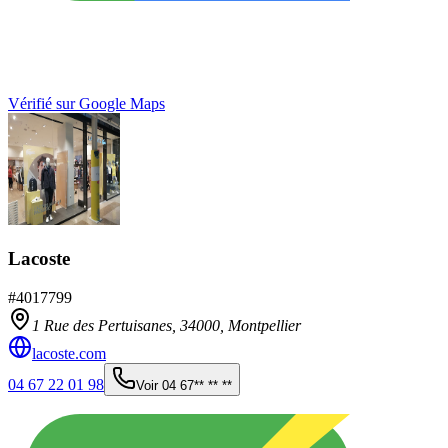
Vérifié sur Google Maps
Lacoste
#
4017799
1 Rue des Pertuisanes,
34000
,
Montpellier
lacoste.com
04 67 22 01 98
Voir
04 67** ** **