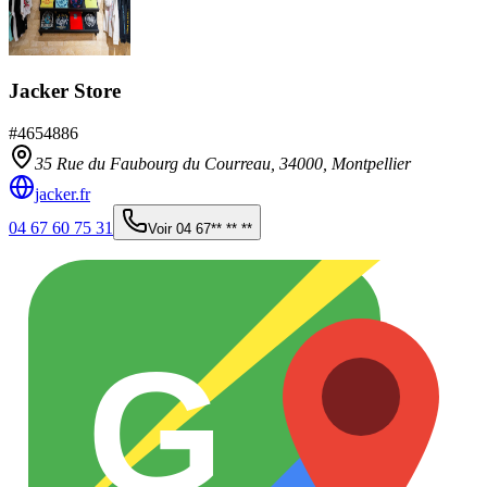
Jacker Store
#
4654886
35 Rue du Faubourg du Courreau,
34000
,
Montpellier
jacker.fr
04 67 60 75 31
Voir
04 67** ** **
G