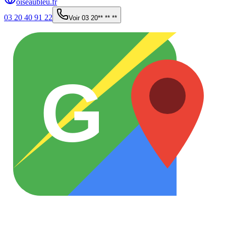
oiseaubleu.fr
03 20 40 91 22
Voir
03 20** ** **
G