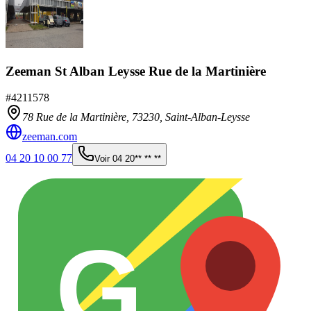
Zeeman St Alban Leysse Rue de la Martinière
#
4211578
78 Rue de la Martinière,
73230
,
Saint-Alban-Leysse
zeeman.com
04 20 10 00 77
Voir
04 20** ** **
G