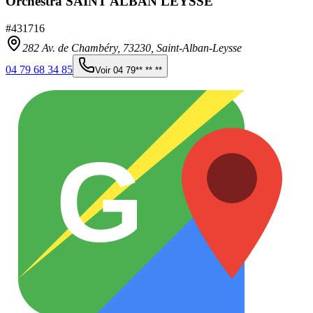
Orchestra SAINT ALBAN LEYSSE
#
431716
282 Av. de Chambéry,
73230
,
Saint-Alban-Leysse
04 79 68 34 85
Voir
04 79** ** **
G