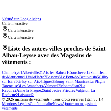
Vérifié sur Google Maps
Carte interactive
Carte interactive
Carte interactive
Liste des autres villes proches de
Saint-
Alban-Leysse
avec des
Magasins de
vêtements
:
Chambéry
61
Albertville
21
Aix-les-Bains
21
Courchevel
12
Saint-Jean-
de-Maurienne
11
Val-d'Isère
7
Bassens
5
Le Pont-de-Beauvoisin
5
Gilly-
sur-Isère
5
Grésy-sur-Aix
4
Tignes
3
Bourg-Saint-Maurice
3
La Plagne
Tarentaise
3
Les Avanchers-Valmorel
2
Montmélian
2
La
Ravoire
2
Aime-la-Plagne
2
Saint-Jeoire-Prieuré
2
Valgelon-La
Rochette
2
Laissaud
2
©
2026
magasin-de-vetements
- Tous droits réservés
|
Titan v
5.1.4
Mentions Légales
Confidentialité
News
Ajouter un magasin de
vêtements