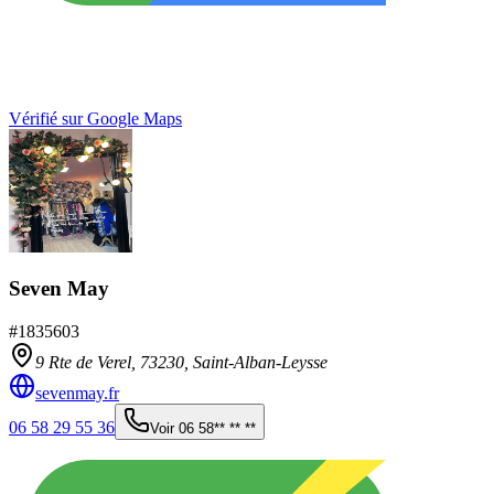
Vérifié sur Google Maps
Seven May
#
1835603
9 Rte de Verel,
73230
,
Saint-Alban-Leysse
sevenmay.fr
06 58 29 55 36
Voir
06 58** ** **