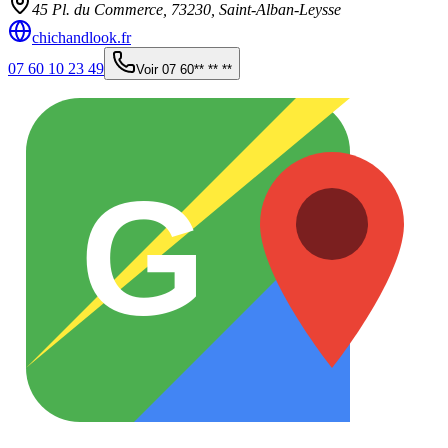
45 Pl. du Commerce,
73230
,
Saint-Alban-Leysse
chichandlook.fr
07 60 10 23 49
Voir
07 60** ** **
G