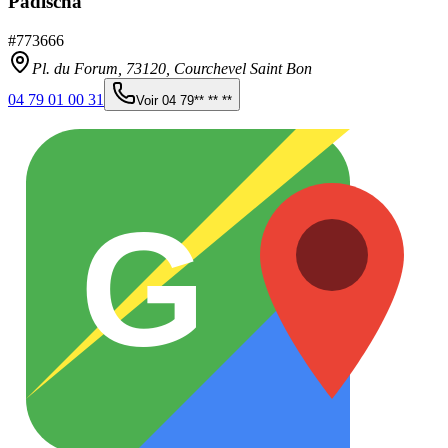
Padischa
#
773666
Pl. du Forum,
73120
,
Courchevel Saint Bon
04 79 01 00 31
Voir
04 79** ** **
G