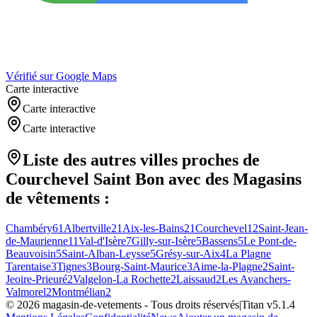
Vérifié sur Google Maps
Carte interactive
Carte interactive
Carte interactive
Liste des autres villes proches de
Courchevel Saint Bon
avec des
Magasins
de vêtements
:
Chambéry
61
Albertville
21
Aix-les-Bains
21
Courchevel
12
Saint-Jean-
de-Maurienne
11
Val-d'Isère
7
Gilly-sur-Isère
5
Bassens
5
Le Pont-de-
Beauvoisin
5
Saint-Alban-Leysse
5
Grésy-sur-Aix
4
La Plagne
Tarentaise
3
Tignes
3
Bourg-Saint-Maurice
3
Aime-la-Plagne
2
Saint-
Jeoire-Prieuré
2
Valgelon-La Rochette
2
Laissaud
2
Les Avanchers-
Valmorel
2
Montmélian
2
©
2026
magasin-de-vetements
- Tous droits réservés
|
Titan v
5.1.4