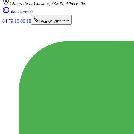
Chem. de la Cassine,
73200
,
Albertville
blackstore.fr
04 79 10 06 18
Voir
04 79** ** **