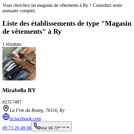
Vous cherchez un magasin de vêtements à Ry ? Consultez notre
annuaire complet.
Liste des établissements
de type "Magasin
de vêtements"
à Ry
1
résultats
Mirabella RY
#
2317487
La Frm du Bourg,
76116
,
Ry
m.facebook.com
09 73 20 49 08
Voir
09 73** ** **