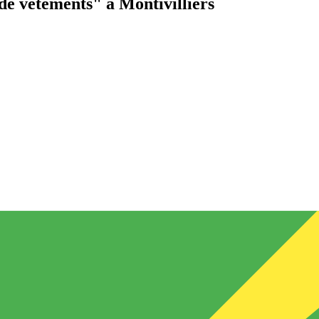
de vêtements"
à Montivilliers