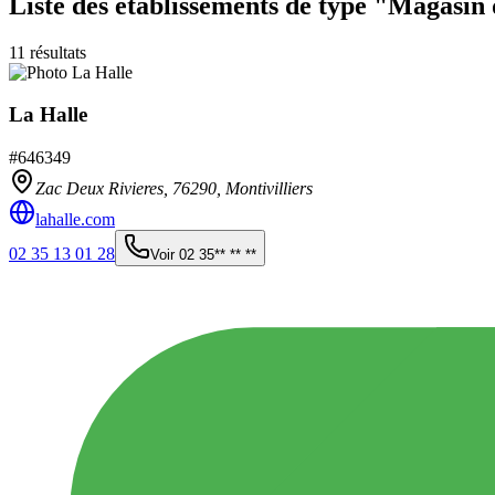
Liste des établissements
de type "Magasin 
11
résultats
La Halle
#
646349
Zac Deux Rivieres,
76290
,
Montivilliers
lahalle.com
02 35 13 01 28
Voir
02 35** ** **