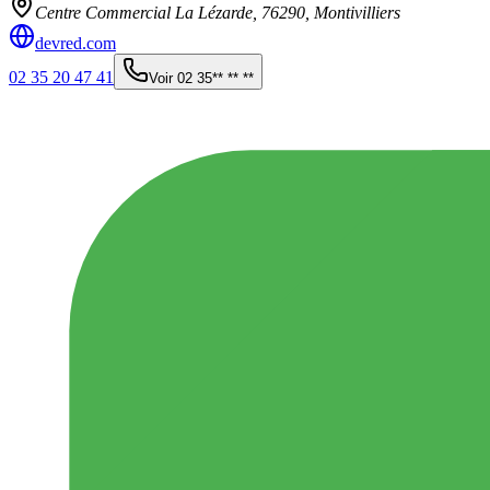
Centre Commercial La Lézarde,
76290
,
Montivilliers
devred.com
02 35 20 47 41
Voir
02 35** ** **