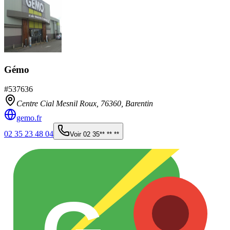
Gémo
#
537636
Centre Cial Mesnil Roux,
76360
,
Barentin
gemo.fr
02 35 23 48 04
Voir
02 35** ** **