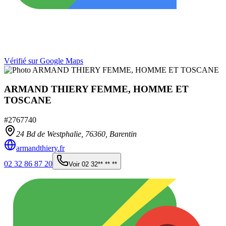
Vérifié sur Google Maps
ARMAND THIERY FEMME, HOMME ET
TOSCANE
#
2767740
24 Bd de Westphalie,
76360
,
Barentin
armandthiery.fr
02 32 86 87 20
Voir
02 32** ** **