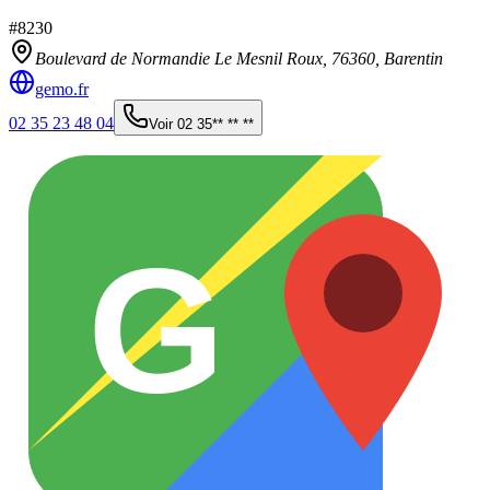
#
8230
Boulevard de Normandie Le Mesnil Roux,
76360
,
Barentin
gemo.fr
02 35 23 48 04
Voir
02 35** ** **
G