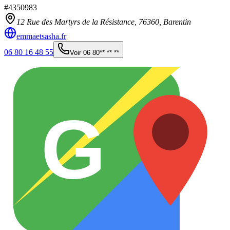
#
4350983
12 Rue des Martyrs de la Résistance,
76360
,
Barentin
emmaetsasha.fr
06 80 16 48 55
Voir
06 80** ** **
G