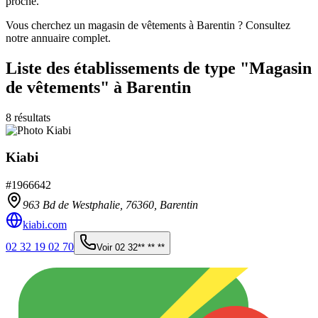
proche.
Vous cherchez un magasin de vêtements à Barentin ? Consultez
notre annuaire complet.
Liste des établissements
de type "Magasin
de vêtements"
à Barentin
8
résultats
Kiabi
#
1966642
963 Bd de Westphalie,
76360
,
Barentin
kiabi.com
02 32 19 02 70
Voir
02 32** ** **