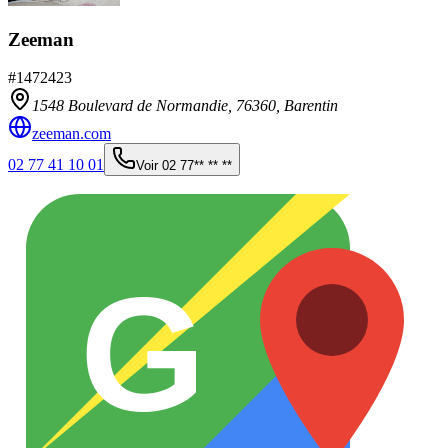
Zeeman
#
1472423
1548 Boulevard de Normandie,
76360
,
Barentin
zeeman.com
02 77 41 10 01
Voir
02 77** ** **
G