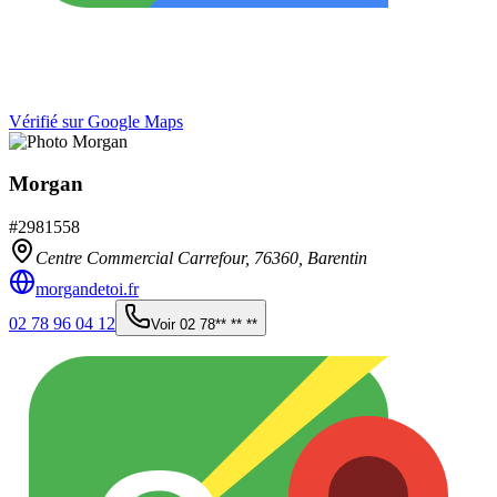
Vérifié sur Google Maps
Morgan
#
2981558
Centre Commercial Carrefour,
76360
,
Barentin
morgandetoi.fr
02 78 96 04 12
Voir
02 78** ** **