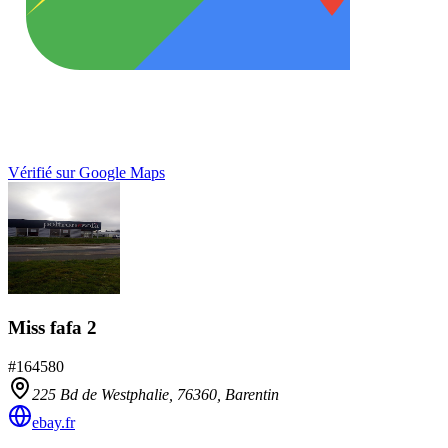
Vérifié sur Google Maps
Miss fafa 2
#
164580
225 Bd de Westphalie,
76360
,
Barentin
ebay.fr