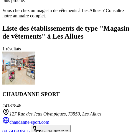
plus proche.
Vous cherchez un magasin de vêtements à Les Allues ? Consultez
notre annuaire complet.
Liste des établissements
de type "Magasin
de vêtements"
à Les Allues
1
résultats
CHAUDANNE SPORT
#
4187846
127 Rue des Jeux Olympiques,
73550
,
Les Allues
chaudanne-sport.com
04 79 08 89 12
Voir
04 79** ** **