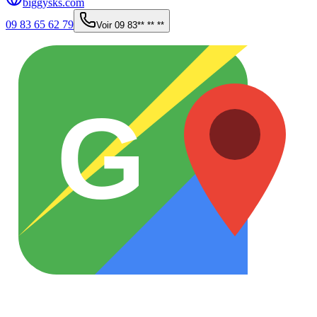
biggysks.com
09 83 65 62 79
Voir
09 83** ** **
G