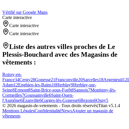
Vérifié sur Google Maps
Carte interactive
Carte interactive
Carte interactive
Liste des autres villes proches de
Le
Plessis-Bouchard
avec des
Magasins de
vêtements
:
Roissy-en-
France
34
Cergy
28
Gonesse
21
Franconville
20
Sarcelles
18
Argenteuil
12
L
Adam
12
Enghien-les-Bains
10
Herblay
9
Herblay-sur-
Seine
8
Ermont
8
Saint-Brice-sous-Forêt
8
Sannois
7
Montigny-lès-
Cormeilles
7
Goussainville
6
Saint-Ouen-
l'Aumône
6
Ézanville
6
Garges-lès-Gonesse
6
Bezons
6
Osny
5
©
2026
magasin-de-vetements
- Tous droits réservés
|
Titan v
5.1.4
Mentions Légales
Confidentialité
News
Ajouter un magasin de
vêtements