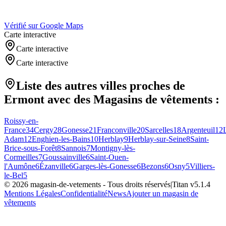
Vérifié sur Google Maps
Carte interactive
Carte interactive
Carte interactive
Liste des autres villes proches de
Ermont
avec des
Magasins de vêtements
:
Roissy-en-
France
34
Cergy
28
Gonesse
21
Franconville
20
Sarcelles
18
Argenteuil
12
L
Adam
12
Enghien-les-Bains
10
Herblay
9
Herblay-sur-Seine
8
Saint-
Brice-sous-Forêt
8
Sannois
7
Montigny-lès-
Cormeilles
7
Goussainville
6
Saint-Ouen-
l'Aumône
6
Ézanville
6
Garges-lès-Gonesse
6
Bezons
6
Osny
5
Villiers-
le-Bel
5
©
2026
magasin-de-vetements
- Tous droits réservés
|
Titan v
5.1.4
Mentions Légales
Confidentialité
News
Ajouter un magasin de
vêtements