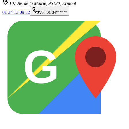
107 Av. de la Mairie,
95120
,
Ermont
01 34 13 09 82
Voir
01 34** ** **
G