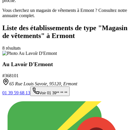
proche.
Vous cherchez un magasin de vêtements à Ermont ? Consultez notre
annuaire complet.
Liste des établissements
de type "Magasin
de vêtements"
à Ermont
8
résultats
Au Lavoír D'Ermont
#
368101
65 Rue Louis Savoie,
95120
,
Ermont
01 39 59 68 13
Voir
01 39** ** **