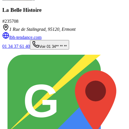
La Belle Histoire
#
235708
1 Rue de Stalingrad,
95120
,
Ermont
lbh-tendance.com
01 34 37 61 40
Voir
01 34** ** **
G