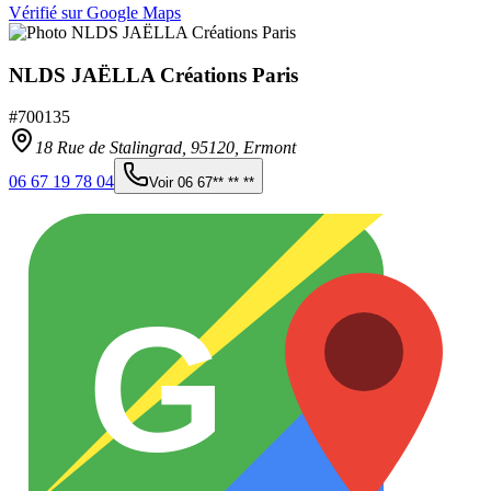
Vérifié sur Google Maps
NLDS JAËLLA Créations Paris
#
700135
18 Rue de Stalingrad,
95120
,
Ermont
06 67 19 78 04
Voir
06 67** ** **
G