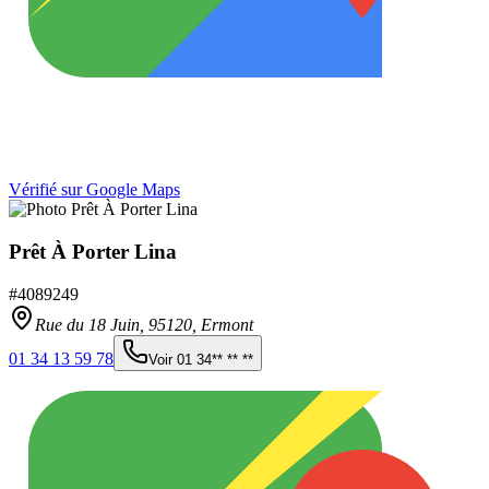
Vérifié sur Google Maps
Prêt À Porter Lina
#
4089249
Rue du 18 Juin,
95120
,
Ermont
01 34 13 59 78
Voir
01 34** ** **