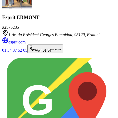
Esprit ERMONT
#
2575235
1 Av. du Président Georges Pompidou,
95120
,
Ermont
esprit.com
01 34 37 52 05
Voir
01 34** ** **
G