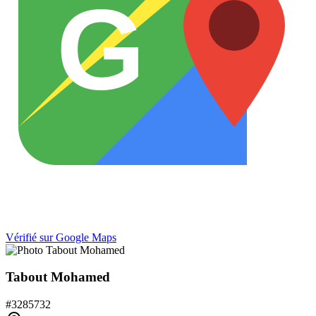
G
Vérifié sur Google Maps
Tabout Mohamed
#
3285732