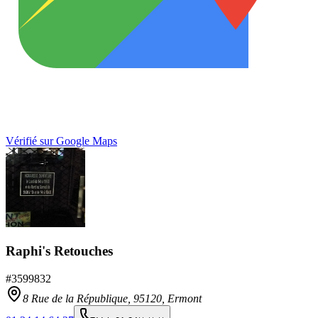
Vérifié sur Google Maps
Raphi's Retouches
#
3599832
8 Rue de la République,
95120
,
Ermont