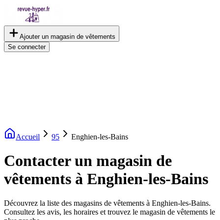
Ajouter un magasin de vêtements
Se connecter
Accueil
95
Enghien-les-Bains
Contacter un magasin de
vêtements à Enghien-les-Bains
Découvrez la liste des magasins de vêtements à Enghien-les-Bains.
Consultez les avis, les horaires et trouvez le magasin de vêtements le