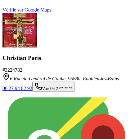
Vérifié sur Google Maps
Christian Paris
#
3224782
6 Rue du Général de Gaulle,
95880
,
Enghien-les-Bains
06 27 94 82 92
Voir
06 27** ** **