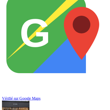
G
Vérifié sur Google Maps