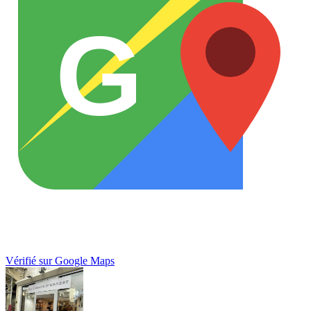
G
Vérifié sur Google Maps