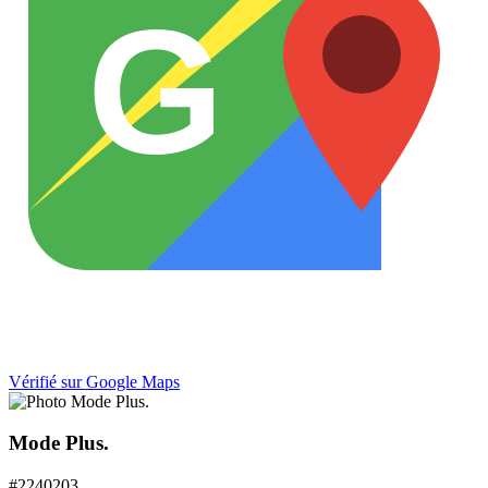
G
Vérifié sur Google Maps
Mode Plus.
#
2240203