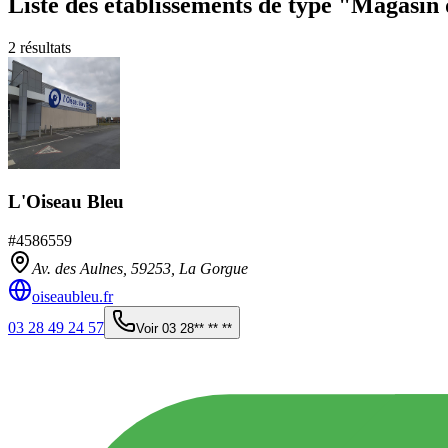
Liste des établissements
de type "Magasin 
2
résultats
L'Oiseau Bleu
#
4586559
Av. des Aulnes,
59253
,
La Gorgue
oiseaubleu.fr
03 28 49 24 57
Voir
03 28** ** **