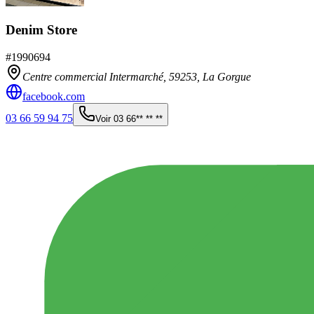
Denim Store
#
1990694
Centre commercial Intermarché,
59253
,
La Gorgue
facebook.com
03 66 59 94 75
Voir
03 66** ** **