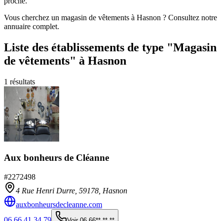
proche.
Vous cherchez un magasin de vêtements à Hasnon ? Consultez notre
annuaire complet.
Liste des établissements
de type "Magasin
de vêtements"
à Hasnon
1
résultats
Aux bonheurs de Cléanne
#
2272498
4 Rue Henri Durre,
59178
,
Hasnon
auxbonheursdecleanne.com
06 66 41 34 79
Voir
06 66** ** **