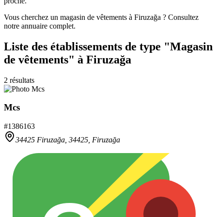
proche.
Vous cherchez un magasin de vêtements à Firuzağa ? Consultez
notre annuaire complet.
Liste des établissements
de type "Magasin
de vêtements"
à Firuzağa
2
résultats
Mcs
#
1386163
34425 Firuzağa,
34425
,
Firuzağa