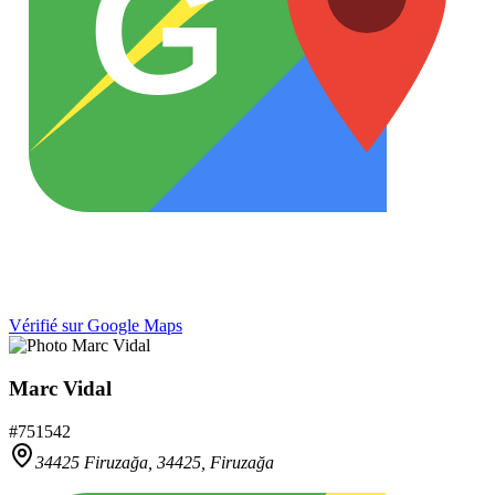
G
Vérifié sur Google Maps
Marc Vidal
#
751542
34425 Firuzağa,
34425
,
Firuzağa